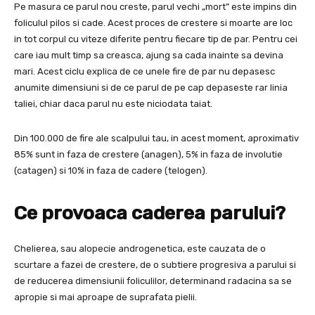
Pe masura ce parul nou creste, parul vechi „mort” este impins din
foliculul pilos si cade. Acest proces de crestere si moarte are loc
in tot corpul cu viteze diferite pentru fiecare tip de par. Pentru cei
care iau mult timp sa creasca, ajung sa cada inainte sa devina
mari. Acest ciclu explica de ce unele fire de par nu depasesc
anumite dimensiuni si de ce parul de pe cap depaseste rar linia
taliei, chiar daca parul nu este niciodata taiat.
Din 100.000 de fire ale scalpului tau, in acest moment, aproximativ
85% sunt in faza de crestere (anagen), 5% in faza de involutie
(catagen) si 10% in faza de cadere (telogen).
Ce provoaca caderea parului?
Chelierea, sau alopecie androgenetica, este cauzata de o
scurtare a fazei de crestere, de o subtiere progresiva a parului si
de reducerea dimensiunii foliculilor, determinand radacina sa se
apropie si mai aproape de suprafata pielii.