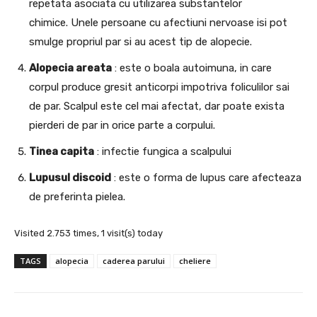
repetata asociata cu utilizarea substantelor
chimice. Unele persoane cu afectiuni nervoase isi pot
smulge propriul par si au acest tip de alopecie.
Alopecia areata
: este o boala autoimuna, in care
corpul produce gresit anticorpi impotriva foliculilor sai
de par. Scalpul este cel mai afectat, dar poate exista
pierderi de par in orice parte a corpului.
Tinea capita
: infectie fungica a scalpului
Lupusul discoid
: este o forma de lupus care afecteaza
de preferinta pielea.
Visited 2.753 times, 1 visit(s) today
TAGS
alopecia
caderea parului
cheliere