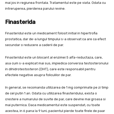
mai jos in regiunea frontala. Tratamentul este pe viata. Odata cu
intreruperea, pierderea parului revine.
Finasterida
Finasteridul este un medicament folosit initial in hipertrofia
prostatica, dar de-a lungul timpului s-a observat ca are ca efect
secundar o reducere a caderii de par.
Finasteridul este un blocant al enzimei 5 alfa-reductaza, care,
asa cum s-a explicat mai sus, impiedica conversia testosteronului
in dihidrotestosteron (DHT), care este responsabil pentru
efectele negative asupra foliculilor de par.
In general, se recomanda utilizarea de 1 mg comprimate pe zi timp
de cel putin 1 an. Odata cu utilizarea finasteridului, exista o
crestere a numarului de suvite de par, care devine mai groasa si
mai puternica. Daca medicamentul este suspendat, cu toate
acestea, in 6 pana la 9 luni, pacientul pierde toate firele de paar