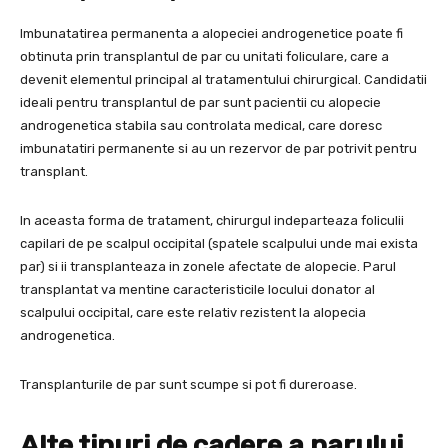
Imbunatatirea permanenta a alopeciei androgenetice poate fi
obtinuta prin transplantul de par cu unitati foliculare, care a
devenit elementul principal al tratamentului chirurgical. Candidatii
ideali pentru transplantul de par sunt pacientii cu alopecie
androgenetica stabila sau controlata medical, care doresc
imbunatatiri permanente si au un rezervor de par potrivit pentru
transplant.
In aceasta forma de tratament, chirurgul indeparteaza foliculii
capilari de pe scalpul occipital (spatele scalpului unde mai exista
par) si ii transplanteaza in zonele afectate de alopecie. Parul
transplantat va mentine caracteristicile locului donator al
scalpului occipital, care este relativ rezistent la alopecia
androgenetica.
Transplanturile de par sunt scumpe si pot fi dureroase.
Alte tipuri de cadere a parului