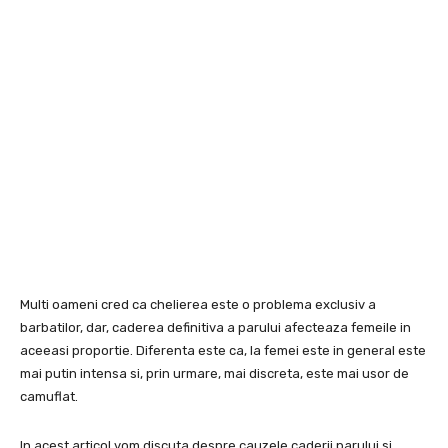
Multi oameni cred ca chelierea este o problema exclusiv a
barbatilor, dar, caderea definitiva a parului afecteaza femeile in
aceeasi proportie. Diferenta este ca, la femei este in general este
mai putin intensa si, prin urmare, mai discreta, este mai usor de
camuflat.
In acest articol vom discuta despre cauzele caderii parului si