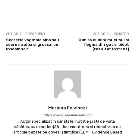
Facebook
X
Pinterest
Wha
ARTICOLUL PRECEDENT
ARTICOLUL URMĂTOR
Secretia vaginala alba sau
Cum sa elimini mucusul si
secretia alba si groasa: ce
flegma din gat si piept
inseamna?
(rezultat instant)
Mariana Felvinczi
https://www.sanatatedefier.ro/
Autor specializat în sănătate, nutriție și stil de viață
sănătos, cu experiență în documentarea și redactarea de
articole bazate pe dovezi științifice (EBM - Evidence Based