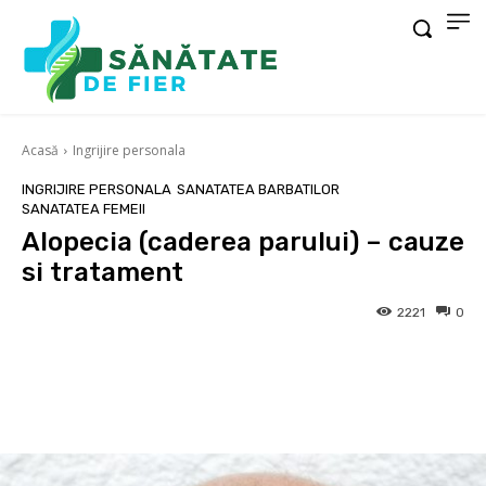
Acasă
Ingrijire personala
INGRIJIRE PERSONALA
SANATATEA BARBATILOR
SANATATEA FEMEII
Alopecia (caderea parului) – cauze
si tratament
2221
0
Facebook
X
Pinterest
Wha