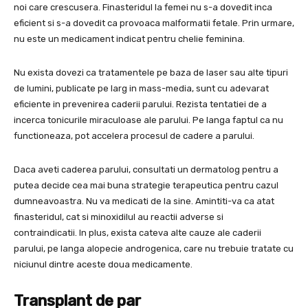
noi care crescusera. Finasteridul la femei nu s-a dovedit inca
eficient si s-a dovedit ca provoaca malformatii fetale. Prin urmare,
nu este un medicament indicat pentru chelie feminina.
Nu exista dovezi ca tratamentele pe baza de laser sau alte tipuri
de lumini, publicate pe larg in mass-media, sunt cu adevarat
eficiente in prevenirea caderii parului. Rezista tentatiei de a
incerca tonicurile miraculoase ale parului. Pe langa faptul ca nu
functioneaza, pot accelera procesul de cadere a parului.
Daca aveti caderea parului, consultati un dermatolog pentru a
putea decide cea mai buna strategie terapeutica pentru cazul
dumneavoastra. Nu va medicati de la sine. Amintiti-va ca atat
finasteridul, cat si minoxidilul au reactii adverse si
contraindicatii. In plus, exista cateva alte cauze ale caderii
parului, pe langa alopecie androgenica, care nu trebuie tratate cu
niciunul dintre aceste doua medicamente.
Transplant de par