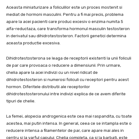
Aceasta miniaturizare a foliculilor este un proces mostenit si
mediat de hormoni masculini. Pentru a fi mai precis, problema
apare la acei pacienti care produc excesiv o enzima numita 5
alfa-reductaza, care transforma hormonul masculin testosteron
in derivatul sau dihidrotestosteron. Factorii genetici determina
aceasta productie excesiva.
Dihidrotestosterona se leaga de receptorii existenti la unii foliculi
de par care provoaca o reducere a dimensiunii. Prin urmare,
chelia apare la acei indivizi cu un nivel ridicat de
dihidrotestosteron si numerosi foliculi cu receptori pentru acest
hormon. Diferitele distributii ale receptorilor
dihidrotestosteronului intre indivizi explica de ce avem diferite
tipuri de chelie.
La femei, alopecia androgenica este cea mai raspandita, cu toate
acestea, mai putin intensa. In general, ceea ce se intampla este o
reducere intensa a filamentelor de par, care apare mai ales in
centru si la varful capului. Chelia completa, ca si la barbati, este