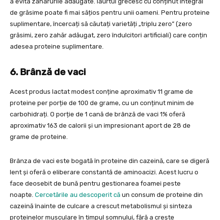
a evita zaharurile adăugate. Iaurtul grecesc cu conținut integral
de grăsime poate fi mai sățios pentru unii oameni. Pentru proteine
suplimentare, încercați să căutați varietăți „triplu zero” (zero
grăsimi, zero zahăr adăugat, zero îndulcitori artificiali) care conțin
adesea proteine suplimentare.
6. Brânză de vaci
Acest produs lactat modest conține aproximativ 11 grame de
proteine per porție de 100 de grame, cu un conținut minim de
carbohidrați. O porție de 1 cană de brânză de vaci 1% oferă
aproximativ 163 de calorii și un impresionant aport de 28 de
grame de proteine.
Brânza de vaci este bogată în proteine din cazeină, care se digeră
lent și oferă o eliberare constantă de aminoacizi. Acest lucru o
face deosebit de bună pentru gestionarea foamei peste
noapte.
Cercetările au descoperit că
un consum de proteine din
cazeină înainte de culcare a crescut metabolismul și sinteza
proteinelor musculare în timpul somnului, fără a crește