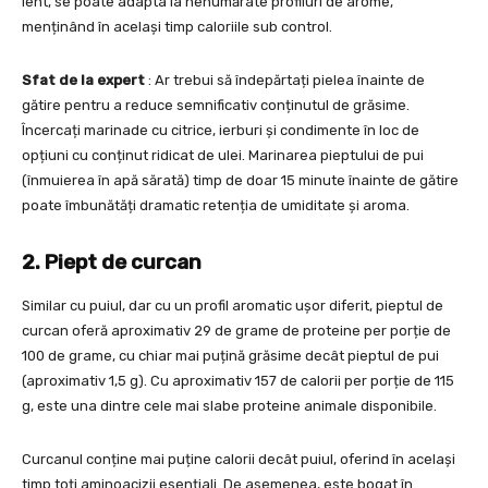
lent, se poate adapta la nenumărate profiluri de arome,
menținând în același timp caloriile sub control.
Sfat de la expert
: Ar trebui să îndepărtați pielea înainte de
gătire pentru a reduce semnificativ conținutul de grăsime.
Încercați marinade cu citrice, ierburi și condimente în loc de
opțiuni cu conținut ridicat de ulei. Marinarea pieptului de pui
(înmuierea în apă sărată) timp de doar 15 minute înainte de gătire
poate îmbunătăți dramatic retenția de umiditate și aroma.
2. Piept de curcan
Similar cu puiul, dar cu un profil aromatic ușor diferit, pieptul de
curcan oferă aproximativ 29 de grame de proteine per porție de
100 de grame, cu chiar mai puțină grăsime decât pieptul de pui
(aproximativ 1,5 g). Cu aproximativ 157 de calorii per porție de 115
g, este una dintre cele mai slabe proteine animale disponibile.
Curcanul conține mai puține calorii decât puiul, oferind în același
timp toți aminoacizii esențiali. De asemenea, este bogat în