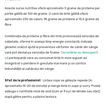
Aceste surse nutritive oferă aproximativ 9 grame de proteine per
porție gătită de 100 de grame. O cană de linte gătită oferă
aproximativ 230 de calorii, 18 grame de proteine și 15,6 grame de
fibre.
Combinația de proteine și fibre din linte promovează senzația de
sațietate, oferind în același timp energie constantă. Indicele
glicemic scăzut ajută la prevenirea vârfurilor de zahăr din sânge
care pot declanșa senzația de foame.
Cercetările au descoperit
că
participanții care au consumat linte în mod regulat au
înregistrat o pierdere în greutate mai mare și un control
îmbunătățit al zahărului din sânge.
Sfat de la profesionist
: Lintea roșie se gătește repede (în
aproximativ 15-20 de minute) și merge bine în supe și curry. Puteți
adăuga o cantitate mică de acid (cum ar fi suc de lămâie sau oțet)
după gătire pentru a păstra textura.