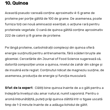
10. Quinoa
Această pseudo-cereală conține aproximativ 4-5 grame de
proteine per porție gătită de 100 de grame. De asemenea, poate
furniza toți cei nouă aminoacizi esențiali, o acțiune rară pentru
proteinele vegetale. O cană de quinoa gătită conține aproximativ
222 de calorii și 8 grame de proteine.
Pe lângă proteine, carbohidrații complecși din quinoa oferă
energie susținută pentru antrenamente, fără scăderi bruște ale
glicemiei. Cercetările din Journal of Food Science sugerează că,
datorită compoziției unice a quinoa, nivelul de zahăr din sânge și
de insulină este reglat. Conținutul ridicat de magneziu susține, de
asemenea, producția de energie și funcția musculară.
Sfat de la expert
: Clătiți bine quinoa înainte de a o găti pentru a
îndepărta învelișul său amar natural, numit saponină. Pentru o
aromă îmbunătățită, puteți prăji quinoa clătită într-o tigaie uscată
timp de 1-2 minute înainte de a adăuga lichidul de gătit.