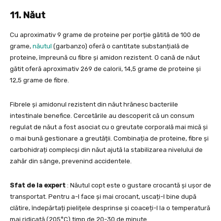
11. Năut
Cu aproximativ 9 grame de proteine per porție gătită de 100 de
grame,
năutul
(garbanzo) oferă o cantitate substanțială de
proteine, împreună cu fibre și amidon rezistent. O cană de năut
gătit oferă aproximativ 269 de calorii, 14,5 grame de proteine și
12,5 grame de fibre.
Fibrele și amidonul rezistent din năut hrănesc bacteriile
intestinale benefice. Cercetările au descoperit că un consum
regulat de năut a fost asociat cu o greutate corporală mai mică și
o mai bună gestionare a greutății. Combinația de proteine, fibre și
carbohidrați complecși din năut ajută la stabilizarea nivelului de
zahăr din sânge, prevenind accidentele.
Sfat de la expert
: Năutul copt este o gustare crocantă și ușor de
transportat. Pentru a-l face și mai crocant, uscați-l bine după
clătire, îndepărtați pielițele desprinse și coaceți-l la o temperatură
mai ridicată (205°C) timp de 20-30 de minute.