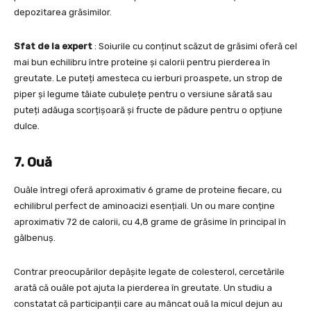
depozitarea grăsimilor.
Sfat de la expert
: Soiurile cu conținut scăzut de grăsimi oferă cel
mai bun echilibru între proteine și calorii pentru pierderea în
greutate. Le puteți amesteca cu ierburi proaspete, un strop de
piper și legume tăiate cubulețe pentru o versiune sărată sau
puteți adăuga scorțișoară și fructe de pădure pentru o opțiune
dulce.
7. Ouă
Ouăle întregi oferă aproximativ 6 grame de proteine fiecare, cu
echilibrul perfect de aminoacizi esențiali. Un ou mare conține
aproximativ 72 de calorii, cu 4,8 grame de grăsime în principal în
gălbenuș.
Contrar preocupărilor depășite legate de colesterol, cercetările
arată că ouăle pot ajuta la pierderea în greutate. Un studiu a
constatat că participanții care au mâncat ouă la micul dejun au