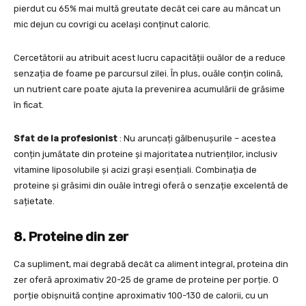
pierdut cu 65% mai multă greutate decât cei care au mâncat un
mic dejun cu covrigi cu același conținut caloric.
Cercetătorii au atribuit acest lucru capacității ouălor de a reduce
senzația de foame pe parcursul zilei. În plus, ouăle conțin colină,
un nutrient care poate ajuta la prevenirea acumulării de grăsime
în ficat.
Sfat de la profesionist
: Nu aruncați gălbenușurile – acestea
conțin jumătate din proteine și majoritatea nutrienților, inclusiv
vitamine liposolubile și acizi grași esențiali. Combinația de
proteine și grăsimi din ouăle întregi oferă o senzație excelentă de
sațietate.
8. Proteine din zer
Ca supliment, mai degrabă decât ca aliment integral, proteina din
zer oferă aproximativ 20-25 de grame de proteine per porție. O
porție obișnuită conține aproximativ 100-130 de calorii, cu un