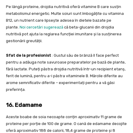
Pe lângă proteine, drojdia nutritivă oferă vitamine B care susțin
metabolismul energetic. Multe soiuri sunt îmbogățite cu vitamina
B12, un nutrient care lipsește adesea în dietele bazate pe
plante.
Noi cercetări sugerează
că beta-glucanii din drojdia
nutritivă pot ajuta la reglarea funcției imunitare și la susținerea
gestionării greutății.
Sfat de la profesionist
: Gustul său de brânză îl face perfect
pentru a adăuga note savuroase preparatelor pe bază de plante,
fără lactate. Puteți păstra drojdia nutritivă într-un recipient etanș,
ferit de lumină, pentru a-i păstra vitaminele B. Mărcile diferite au
arome semnificativ diferite – experimentați pentru a vă găsi
preferința.
16. Edamame
Aceste boabe de soia necoapte conțin aproximativ 11 grame de
proteine per porție de 100 de grame. O cană de edamame decojite
oferă aproximativ 188 de calorii, 18,4 grame de proteine și 8