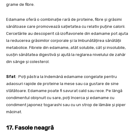
grame de fibre.
Edamame oferă o combinație rară de proteine, fibre și grăsimi
sănătoase care promovează sațietatea cu relativ puține calorii.
Cercetările au descoperit că izoflavonele din edamame pot ajuta
la reducerea grăsimilor corporale și la îmbunătățirea sănătății
metabolice. Fibrele din edamame, atât solubile, cât și insolubile,
susțin sănătatea digestivă și ajută la reglarea nivelului de zahăr
din sânge și colesterol.
Sfat
: Poți păstra la îndemână edamame congelate pentru
adaosuri rapide de proteine la mese sau ca gustare de sine
stătătoare. Edamame poate fi savurat cald sau rece. Pe lângă
condimentul obișnuit cu sare, poți încerca și edamame cu
condiment japonez togarashi sau cu un strop de lămâie și piper
măcinat.
17. Fasole neagră