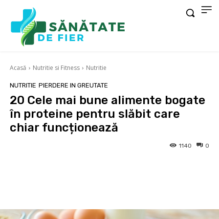
Acasă
Nutritie si Fitness
Nutritie
NUTRITIE
PIERDERE IN GREUTATE
20 Cele mai bune alimente bogate
în proteine pentru slăbit care
chiar funcționează
1140
0
Facebook
X
Pinterest
Wha