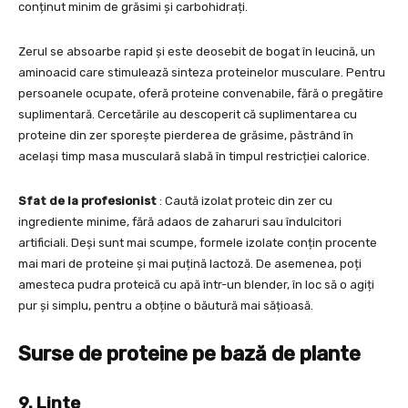
conținut minim de grăsimi și carbohidrați.
Zerul se absoarbe rapid și este deosebit de bogat în leucină, un
aminoacid care stimulează sinteza proteinelor musculare. Pentru
persoanele ocupate, oferă proteine convenabile, fără o pregătire
suplimentară. Cercetările au descoperit că suplimentarea cu
proteine din zer sporește pierderea de grăsime, păstrând în
același timp masa musculară slabă în timpul restricției calorice.
Sfat de la profesionist
: Caută izolat proteic din zer cu
ingrediente minime, fără adaos de zaharuri sau îndulcitori
artificiali. Deși sunt mai scumpe, formele izolate conțin procente
mai mari de proteine și mai puțină lactoză. De asemenea, poți
amesteca pudra proteică cu apă într-un blender, în loc să o agiți
pur și simplu, pentru a obține o băutură mai sățioasă.
Surse de proteine pe bază de plante
9. Linte