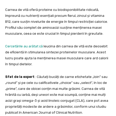
Carnea de vită oferă proteine cu biodisponibilitate ridicată,
împreună cu nutrienți esențiali precum fierul, zincul și vitamina
B12, care susțin nivelurile de energie în timpul restricției calorice.
Profilul său complet de aminoacizi susține menținerea masei
musculare, ceea ce este crucial în timpul pierderii în greutate.
Cercetările au arătat că
leucina din carnea de vită este deosebit
de eficientă în stimularea sintezei proteinelor musculare. Acest
lucru poate ajuta la menținerea masei musculare care ard calorii
în timpul dietelor.
Sfat de la expert
: Căutați bucăți de carne etichetate „loin” sau
„round” și pe cele cu calificativele „choice” sau „select”, în loc de
„prime”, care de obicei conțin mai multe grăsimi. Carnea de vită
hrănită cu iarbă, deși uneori este mai scumpă, conține mai mulți
acizi grași omega-3 și acid linoleic conjugat (CLA), care pot avea
proprietăți modeste de ardere a grăsimilor, conform unui studiu
publicat în American Journal of Clinical Nutrition.