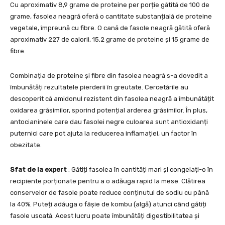
Cu aproximativ 8,9 grame de proteine per porție gătită de 100 de
grame, fasolea neagră oferă o cantitate substanțială de proteine
vegetale, împreună cu fibre. O cană de fasole neagră gătită oferă
aproximativ 227 de calorii, 15,2 grame de proteine și 15 grame de
fibre.
Combinația de proteine și fibre din fasolea neagră s-a dovedit a
îmbunătăți rezultatele pierderii în greutate. Cercetările au
descoperit că amidonul rezistent din fasolea neagră a îmbunătățit
oxidarea grăsimilor, sporind potențial arderea grăsimilor. În plus,
antocianinele care dau fasolei negre culoarea sunt antioxidanți
puternici care pot ajuta la reducerea inflamației, un factor în
obezitate.
Sfat de la expert
: Gătiți fasolea în cantități mari și congelați-o în
recipiente porționate pentru a o adăuga rapid la mese. Clătirea
conservelor de fasole poate reduce conținutul de sodiu cu până
la 40%. Puteți adăuga o fâșie de kombu (algă) atunci când gătiți
fasole uscată. Acest lucru poate îmbunătăți digestibilitatea și