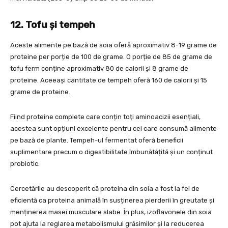
12. Tofu și tempeh
Aceste alimente pe bază de soia oferă aproximativ 8-19 grame de
proteine per porție de 100 de grame. O porție de 85 de grame de
tofu ferm conține aproximativ 80 de calorii și 8 grame de
proteine. Aceeași cantitate de tempeh oferă 160 de calorii și 15
grame de proteine.
Fiind proteine complete care conțin toți aminoacizii esențiali,
acestea sunt opțiuni excelente pentru cei care consumă alimente
pe bază de plante. Tempeh-ul fermentat oferă beneficii
suplimentare precum o digestibilitate îmbunătățită și un conținut
probiotic.
Cercetările au descoperit că proteina din soia a fost la fel de
eficientă ca proteina animală în susținerea pierderii în greutate și
menținerea masei musculare slabe. În plus, izoflavonele din soia
pot ajuta la reglarea metabolismului grăsimilor și la reducerea