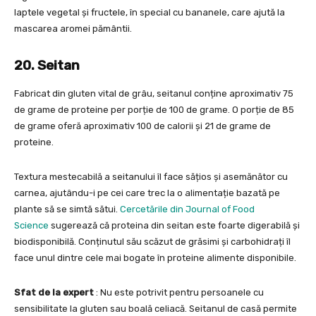
laptele vegetal și fructele, în special cu bananele, care ajută la
mascarea aromei pământii.
20. Seitan
Fabricat din gluten vital de grâu, seitanul conține aproximativ 75
de grame de proteine per porție de 100 de grame. O porție de 85
de grame oferă aproximativ 100 de calorii și 21 de grame de
proteine.
Textura mestecabilă a seitanului îl face sățios și asemănător cu
carnea, ajutându-i pe cei care trec la o alimentație bazată pe
plante să se simtă sătui.
Cercetările din Journal of Food
Science
sugerează că proteina din seitan este foarte digerabilă și
biodisponibilă. Conținutul său scăzut de grăsimi și carbohidrați îl
face unul dintre cele mai bogate în proteine alimente disponibile.
Sfat de la expert
: Nu este potrivit pentru persoanele cu
sensibilitate la gluten sau boală celiacă. Seitanul de casă permite