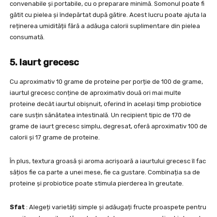
convenabile și portabile, cu o preparare minimă. Somonul poate fi
gătit cu pielea și îndepărtat după gătire. Acest lucru poate ajuta la
reținerea umidității fără a adăuga calorii suplimentare din pielea
consumată.
5. Iaurt grecesc
Cu aproximativ 10 grame de proteine per porție de 100 de grame,
iaurtul grecesc conține de aproximativ două ori mai multe
proteine decât iaurtul obișnuit, oferind în același timp probiotice
care susțin sănătatea intestinală. Un recipient tipic de 170 de
grame de iaurt grecesc simplu, degresat, oferă aproximativ 100 de
calorii și 17 grame de proteine.
În plus, textura groasă și aroma acrișoară a iaurtului grecesc îl fac
sățios fie ca parte a unei mese, fie ca gustare. Combinația sa de
proteine și probiotice poate stimula pierderea în greutate.
Sfat
: Alegeți varietăți simple și adăugați fructe proaspete pentru