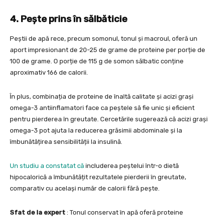
4. Pește prins în sălbăticie
Peștii de apă rece, precum somonul, tonul și macroul, oferă un
aport impresionant de 20-25 de grame de proteine per porție de
100 de grame. O porție de 115 g de somon sălbatic conține
aproximativ 166 de calorii.
În plus, combinația de proteine de înaltă calitate și acizi grași
omega-3 antiinflamatori face ca peștele să fie unic și eficient
pentru pierderea în greutate. Cercetările sugerează că acizi grași
omega-3 pot ajuta la reducerea grăsimii abdominale și la
îmbunătățirea sensibilității la insulină.
Un studiu a constatat că
includerea peștelui într-o dietă
hipocalorică a îmbunătățit rezultatele pierderii în greutate,
comparativ cu același număr de calorii fără pește.
Sfat de la expert
: Tonul conservat în apă oferă proteine