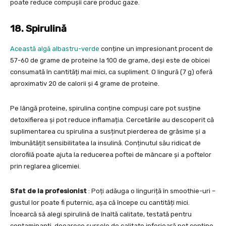
poate reduce compușii care produc gaze.
18. Spirulină
Această algă albastru-verde
conține un impresionant procent de
57-60 de grame de proteine la 100 de grame, deși este de obicei
consumată în cantități mai mici, ca supliment. O lingură (7 g) oferă
aproximativ 20 de calorii și 4 grame de proteine.
Pe lângă proteine, spirulina conține compuși care pot susține
detoxifierea și pot reduce inflamația. Cercetările au descoperit că
suplimentarea cu spirulina a susținut pierderea de grăsime și a
îmbunătățit sensibilitatea la insulină. Conținutul său ridicat de
clorofilă poate ajuta la reducerea poftei de mâncare și a poftelor
prin reglarea glicemiei.
Sfat de la profesionist
: Poți adăuga o linguriță în smoothie-uri –
gustul lor poate fi puternic, așa că începe cu cantități mici.
Încearcă să alegi spirulină de înaltă calitate, testată pentru
contaminanți, deoarece sursele de calitate inferioară pot conține