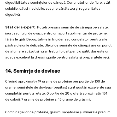
digestibilitatea semințelor de cânepă. Conținutul lor de fibre, atât
solubile, cât și insolubile, susține sănătatea și regularitatea
digestivă.
Sfat de la expert
: Puteți presăra semințe de cânepă pe salate,
iaurt sau fulgi de ovăz pentru un aport suplimentar de proteine,
fără a le găti. Depozitați-le în frigider sau congelator pentru a le
păstra uleiurile delicate. Uleiul de semințe de cânepă are un punct
de afumare scăzut și nu ar trebui folosit pentru gătit, dar este un
adaos excelent la dressingurile pentru salate și preparatele reci.
14. Semințe de dovleac
Oferind aproximativ 19 grame de proteine per porție de 100 de
grame, semințele de dovleac (pepitas) sunt gustări excelente sau
completări pentru rețete. O porție de 28 g oferă aproximativ 151
de calorii, 7 grame de proteine și 13 grame de grăsimi.
Combinația lor de proteine, grăsimi sănătoase și minerale precum