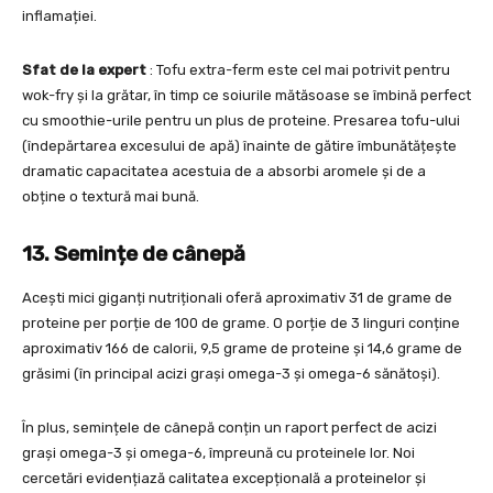
inflamației.
Sfat de la expert
: Tofu extra-ferm este cel mai potrivit pentru
wok-fry și la grătar, în timp ce soiurile mătăsoase se îmbină perfect
cu smoothie-urile pentru un plus de proteine. Presarea tofu-ului
(îndepărtarea excesului de apă) înainte de gătire îmbunătățește
dramatic capacitatea acestuia de a absorbi aromele și de a
obține o textură mai bună.
13. Semințe de cânepă
Acești mici giganți nutriționali oferă aproximativ 31 de grame de
proteine per porție de 100 de grame. O porție de 3 linguri conține
aproximativ 166 de calorii, 9,5 grame de proteine și 14,6 grame de
grăsimi (în principal acizi grași omega-3 și omega-6 sănătoși).
În plus, semințele de cânepă conțin un raport perfect de acizi
grași omega-3 și omega-6, împreună cu proteinele lor. Noi
cercetări evidențiază calitatea excepțională a proteinelor și