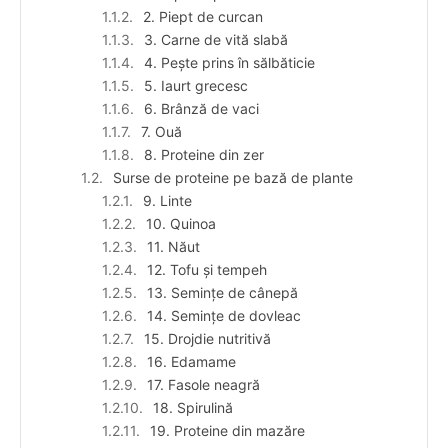
2. Piept de curcan
3. Carne de vită slabă
4. Pește prins în sălbăticie
5. Iaurt grecesc
6. Brânză de vaci
7. Ouă
8. Proteine din zer
Surse de proteine pe bază de plante
9. Linte
10. Quinoa
11. Năut
12. Tofu și tempeh
13. Semințe de cânepă
14. Semințe de dovleac
15. Drojdie nutritivă
16. Edamame
17. Fasole neagră
18. Spirulină
19. Proteine din mazăre