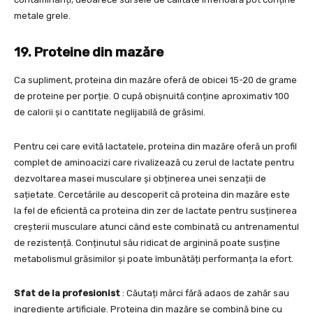
metale grele.
19. Proteine din mazăre
Ca supliment, proteina din mazăre oferă de obicei 15-20 de grame
de proteine per porție. O cupă obișnuită conține aproximativ 100
de calorii și o cantitate neglijabilă de grăsimi.
Pentru cei care evită lactatele, proteina din mazăre oferă un profil
complet de aminoacizi care rivalizează cu zerul de lactate pentru
dezvoltarea masei musculare și obținerea unei senzații de
sațietate. Cercetările au descoperit că proteina din mazăre este
la fel de eficientă ca proteina din zer de lactate pentru susținerea
creșterii musculare atunci când este combinată cu antrenamentul
de rezistență. Conținutul său ridicat de arginină poate susține
metabolismul grăsimilor și poate îmbunătăți performanța la efort.
Sfat de la profesionist
: Căutați mărci fără adaos de zahăr sau
ingrediente artificiale. Proteina din mazăre se combină bine cu