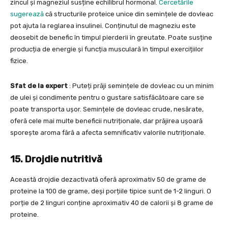
zincul și magneziul susține echilibrul hormonal.
Cercetările
sugerează
că structurile proteice unice din semințele de dovleac
pot ajuta la reglarea insulinei. Conținutul de magneziu este
deosebit de benefic în timpul pierderii în greutate. Poate susține
producția de energie și funcția musculară în timpul exercițiilor
fizice.
Sfat de la expert
: Puteți prăji semințele de dovleac cu un minim
de ulei și condimente pentru o gustare satisfăcătoare care se
poate transporta ușor. Semințele de dovleac crude, nesărate,
oferă cele mai multe beneficii nutriționale, dar prăjirea ușoară
sporește aroma fără a afecta semnificativ valorile nutriționale.
15. Drojdie nutritivă
Această drojdie dezactivată oferă aproximativ 50 de grame de
proteine la 100 de grame, deși porțiile tipice sunt de 1-2 linguri. O
porție de 2 linguri conține aproximativ 40 de calorii și 8 grame de
proteine.