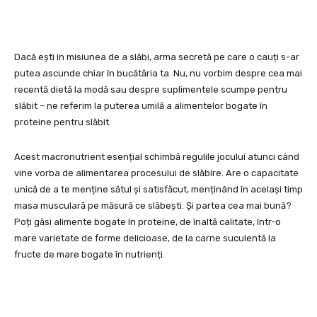
Dacă ești în misiunea de a slăbi, arma secretă pe care o cauți s-ar
putea ascunde chiar în bucătăria ta. Nu, nu vorbim despre cea mai
recentă dietă la modă sau despre suplimentele scumpe pentru
slăbit – ne referim la puterea umilă a alimentelor bogate în
proteine pentru slăbit.
Acest macronutrient esențial schimbă regulile jocului atunci când
vine vorba de alimentarea procesului de slăbire. Are o capacitate
unică de a te menține sătul și satisfăcut, menținând în același timp
masa musculară pe măsură ce slăbești. Și partea cea mai bună?
Poți găsi alimente bogate în proteine, de înaltă calitate, într-o
mare varietate de forme delicioase, de la carne suculentă la
fructe de mare bogate în nutrienți.