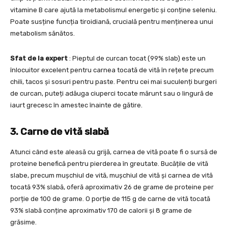
vitamine B care ajută la metabolismul energetic și conține seleniu.
Poate susține funcția tiroidiană, crucială pentru menținerea unui
metabolism sănătos.
Sfat de la expert
: Pieptul de curcan tocat (99% slab) este un
înlocuitor excelent pentru carnea tocată de vită în rețete precum
chili, tacos și sosuri pentru paste. Pentru cei mai suculenți burgeri
de curcan, puteți adăuga ciuperci tocate mărunt sau o lingură de
iaurt grecesc în amestec înainte de gătire.
3. Carne de vită slabă
Atunci când este aleasă cu grijă, carnea de vită poate fi o sursă de
proteine benefică pentru pierderea în greutate. Bucățile de vită
slabe, precum mușchiul de vită, mușchiul de vită și carnea de vită
tocată 93% slabă, oferă aproximativ 26 de grame de proteine per
porție de 100 de grame. O porție de 115 g de carne de vită tocată
93% slabă conține aproximativ 170 de calorii și 8 grame de
grăsime.