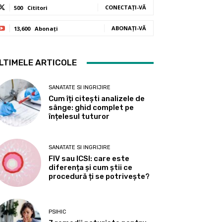
CONECTAȚI-VĂ
500
Cititori
ABONAȚI-VĂ
13,600
Abonați
LTIMELE ARTICOLE
SANATATE SI INGRIJIRE
Cum îți citești analizele de
sânge: ghid complet pe
înțelesul tuturor
SANATATE SI INGRIJIRE
FIV sau ICSI: care este
diferența și cum știi ce
procedură ți se potrivește?
PSIHIC