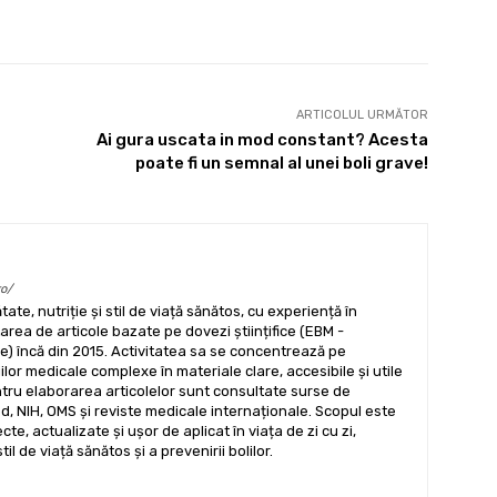
X
Pinterest
WhatsApp
ARTICOLUL URMĂTOR
Ai gura uscata in mod constant? Acesta
poate fi un semnal al unei boli grave!
ro/
tate, nutriție și stil de viață sănătos, cu experiență în
ea de articole bazate pe dovezi științifice (EBM -
) încă din 2015. Activitatea sa se concentrează pe
lor medicale complexe în materiale clare, accesibile și utile
ntru elaborarea articolelor sunt consultate surse de
, NIH, OMS și reviste medicale internaționale. Scopul este
cte, actualizate și ușor de aplicat în viața de zi cu zi,
l de viață sănătos și a prevenirii bolilor.