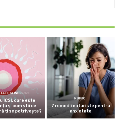
TATE SI INGRIJIRE
PSIHIC
u ICSI: care este
nța și cum știi ce
7 remedii naturiste pentru
ă ți se potrivește?
anxietate