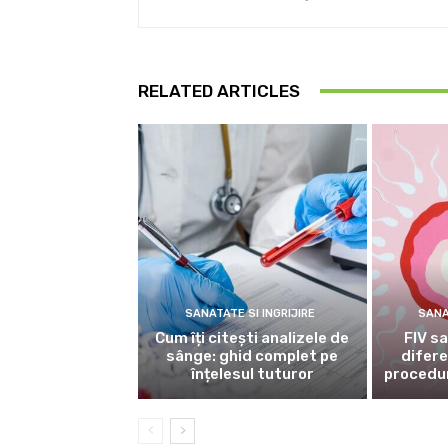
RELATED ARTICLES
SANATATE SI INGRIJIRE
SANA
Cum îți citești analizele de
FIV sa
sânge: ghid complet pe
difere
înțelesul tuturor
procedur