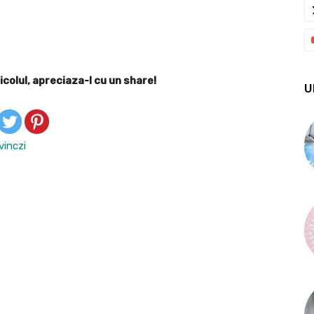
X
Pinterest
WhatsApp
icolul, apreciaza-l cu un share!
U
vinczi