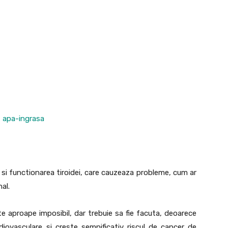
d si functionarea tiroidei, care cauzeaza probleme, cum ar
al.
ste aproape imposibil, dar trebuie sa fie facuta, deoarece
iovasculare si creste semnificativ riscul de cancer de