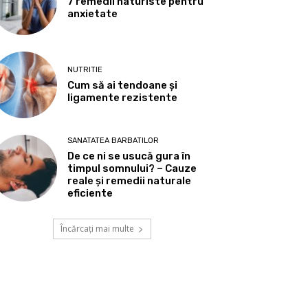
7 remedii naturiste pentru
anxietate
NUTRITIE
Cum să ai tendoane şi
ligamente rezistente
SANATATEA BARBATILOR
De ce ni se usucă gura în
timpul somnului? – Cauze
reale și remedii naturale
eficiente
Încărcați mai multe