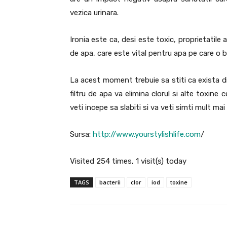
vezica urinara.
Ironia este ca, desi este toxic, proprietatile
de apa, care este vital pentru apa pe care o 
La acest moment trebuie sa stiti ca exista di
filtru de apa va elimina clorul si alte toxine c
veti incepe sa slabiti si va veti simti mult mai
Sursa:
http://www.yourstylishlife.com
/
Visited 254 times, 1 visit(s) today
TAGS
bacterii
clor
iod
toxine