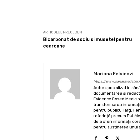
Facebook
Acțiune
ARTICOLUL PRECEDENT
Bicarbonat de sodiu si musetel pentru
cearcane
Mariana Felvinczi
https://www.sanatatedefier.
Autor specializat în sănă
documentarea și redactar
Evidence Based Medicine
transformarea informații
pentru publicul larg. Pe
referință precum PubMed
de a oferi informații core
pentru susținerea unui sti