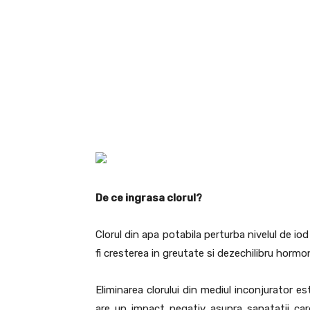
De ce ingrasa clorul?
Clorul din apa potabila perturba nivelul de io
fi cresterea in greutate si dezechilibru hormon
Eliminarea clorului din mediul inconjurator e
are un impact negativ asupra sanatatii card