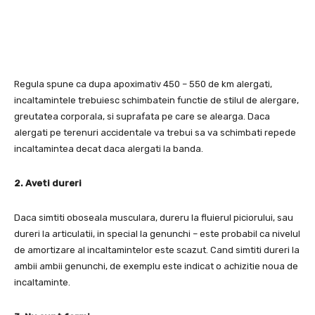
Regula spune ca dupa apoximativ 450 – 550 de km alergati,
incaltamintele trebuiesc schimbatein functie de stilul de alergare,
greutatea corporala, si suprafata pe care se alearga. Daca
alergati pe terenuri accidentale va trebui sa va schimbati repede
incaltamintea decat daca alergati la banda.
2. Aveti dureri
Daca simtiti oboseala musculara, dureru la fluierul
piciorului, sau
dureri la articulatii, in special la genunchi – este probabil ca nivelul
de amortizare al incaltamintelor este scazut. Cand simtiti dureri la
ambii ambii genunchi, de exemplu este indicat o achizitie noua de
incaltaminte.