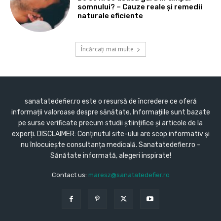
somnului? – Cauze reale și remedii
naturale eficiente
Încărcați mai multe
sanatatedefier.ro este o resursă de încredere ce oferă
informații valoroase despre sănătate. Informațiile sunt bazate
pe surse verificate precum studii științifice și articole de la
experți. DISCLAIMER: Conținutul site-ului are scop informativ și
nu înlocuiește consultanța medicală. Sanatatedefier.ro -
Sănătate informată, alegeri inspirate!
Contact us:
maresz@sanatatedefier.ro