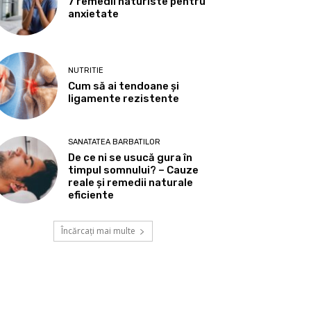
7 remedii naturiste pentru
anxietate
NUTRITIE
Cum să ai tendoane şi
ligamente rezistente
SANATATEA BARBATILOR
De ce ni se usucă gura în
timpul somnului? – Cauze
reale și remedii naturale
eficiente
Încărcați mai multe