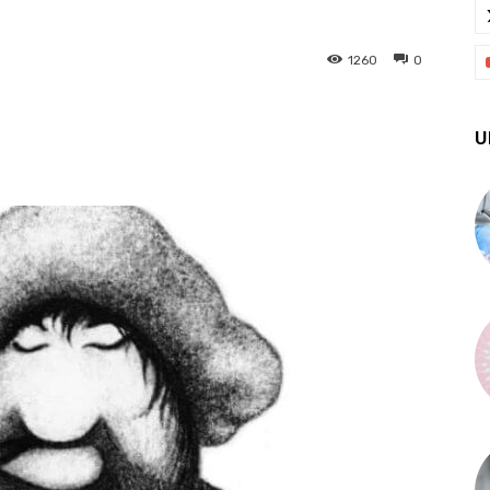
1260
0
U
X
Pinterest
WhatsApp