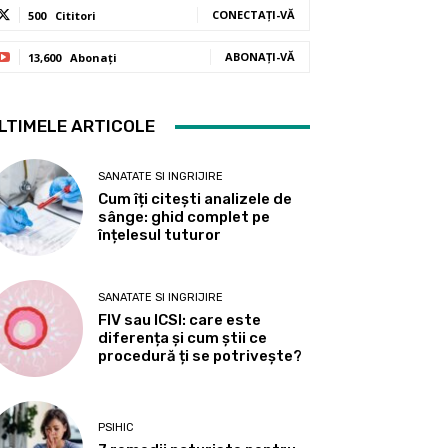
CONECTAȚI-VĂ
500
Cititori
ABONAȚI-VĂ
13,600
Abonați
LTIMELE ARTICOLE
SANATATE SI INGRIJIRE
Cum îți citești analizele de
sânge: ghid complet pe
înțelesul tuturor
SANATATE SI INGRIJIRE
FIV sau ICSI: care este
diferența și cum știi ce
procedură ți se potrivește?
PSIHIC