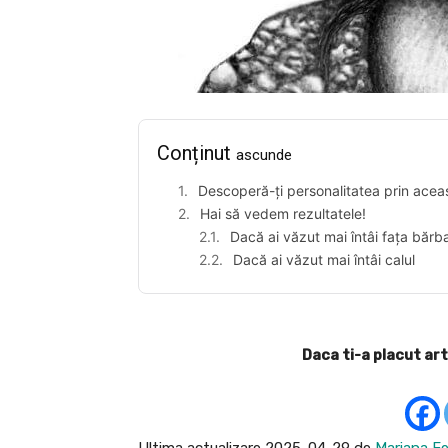
Conținut
ascunde
Descoperă-ți personalitatea prin acea
Hai să vedem rezultatele!
Dacă ai văzut mai întâi fața bărba
Dacă ai văzut mai întâi calul
Daca ti-a placut art
Ultima actualizare 2025-04-29 de
Mariana Fe