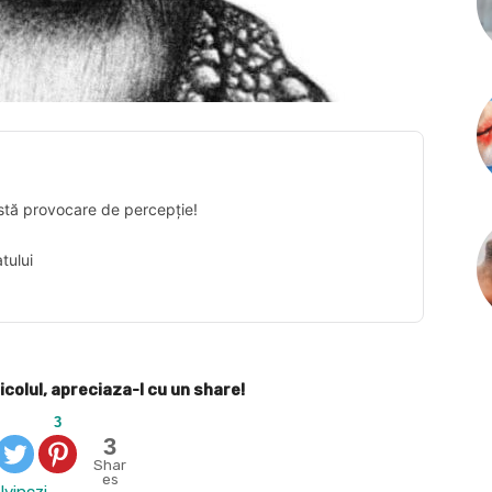
stă provocare de percepție!
tului
icolul, apreciaza-l cu un share!
3
3
Shar
es
lvinczi