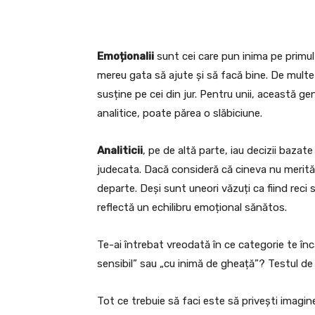
Emoționalii
sunt cei care pun inima pe primul 
mereu gata să ajute și să facă bine. De multe or
susține pe cei din jur. Pentru unii, această g
analitice, poate părea o slăbiciune.
Analiticii
, pe de altă parte, iau decizii bazate
judecata. Dacă consideră că cineva nu merită
departe. Deși sunt uneori văzuți ca fiind reci 
reflectă un echilibru emoțional sănătos.
Te-ai întrebat vreodată în ce categorie te înc
sensibil” sau „cu inimă de gheață”? Testul de a
Tot ce trebuie să faci este să privești imagin