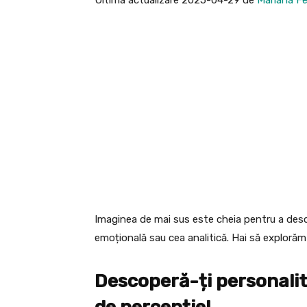
Imaginea de mai sus este cheia pentru a desco
emoțională sau cea analitică. Hai să exploră
Descoperă-ți personali
de percepție!