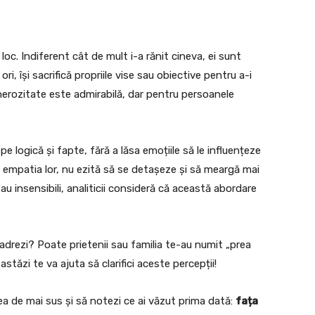
loc. Indiferent cât de mult i-a rănit cineva, ei sunt
i, își sacrifică propriile vise sau obiective pentru a-i
enerozitate este admirabilă, dar pentru persoanele
 pe logică și fapte, fără a lăsa emoțiile să le influențeze
 empatia lor, nu ezită să se detașeze și să meargă mai
sau insensibili, analiticii consideră că această abordare
adrezi? Poate prietenii sau familia te-au numit „prea
stăzi te va ajuta să clarifici aceste percepții!
ea de mai sus și să notezi ce ai văzut prima dată:
fața