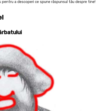
os pentru a descoperi ce spune răspunsul tău despre tine!
e!
ărbatului