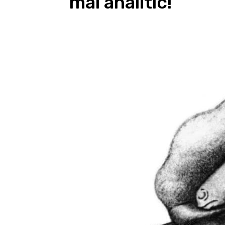
mai analitic!
Facebook
Acțiune