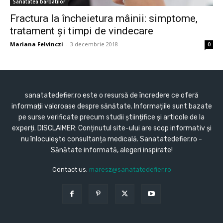
Sanatatea barbatilor
Fractura la încheietura mâinii: simptome,
tratament și timpi de vindecare
Mariana Felvinczi
-
3 decembrie 2018
0
sanatatedefier.ro este o resursă de încredere ce oferă
informații valoroase despre sănătate. Informațiile sunt bazate
pe surse verificate precum studii științifice și articole de la
experți. DISCLAIMER: Conținutul site-ului are scop informativ și
nu înlocuiește consultanța medicală. Sanatatedefier.ro -
Sănătate informată, alegeri inspirate!
Contact us:
maresz@sanatatedefier.ro