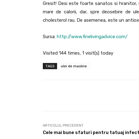
Gresit! Desi este foarte sanatos si hranitor, 
mare de calorii, dar, spre deosebire de ule
cholesterol rau. De asemenea, este un antioxid
Sursa:
http://www.finelivingadvice.com/
Visited 144 times, 1 visit(s) today
TAGS
ulei de masline
Facebook
Acțiune
ARTICOLUL PRECEDENT
Cele mai bune sfaturi pentru tatuaj infec