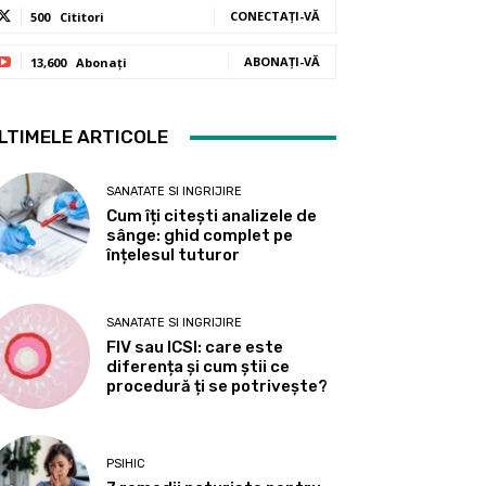
CONECTAȚI-VĂ
500
Cititori
ABONAȚI-VĂ
13,600
Abonați
LTIMELE ARTICOLE
SANATATE SI INGRIJIRE
Cum îți citești analizele de
sânge: ghid complet pe
înțelesul tuturor
SANATATE SI INGRIJIRE
FIV sau ICSI: care este
diferența și cum știi ce
procedură ți se potrivește?
PSIHIC