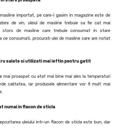
 masline importat, pe care-l gasim in magazine este de
bire de vin, uleiul de masline trebuie sa fie cat mai
c stors de masline care trebuie consumat in stare
ea ce consumati, procurati ulei de masline care are notat
ru salate si utilizati mai ieftin pentru gatit
te mai proaspat cu atat mai bine mai ales la temperaturi
rde calitatea, iar produsele alimentare vor fi mult mai
e.
at numai in flacon de sticla
pozitarea uleiului intr-un flacon de sticla este bun, dar