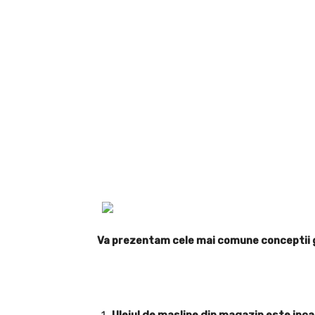
Va prezentam cele mai comune conceptii gr
Uleiul de masline din magazin este inc