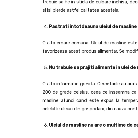
trebuie sa fie in sticla de culoare inchisa, d
si isi pierde astfel calitatea acesteia.
Pastrati intotdeauna uleiul de maslin
O alta eroare comuna. Uleiul de masline este
favorizeaza acest produs alimentar. Se modifica
Nu trebuie sa prajiti alimente in ulei de
O alta informatie gresita. Cercetarile au arat
200 de grade celsius, ceea ce inseamna ca al
masline atunci cand este expus la temper
celelalte uleiuri din gospodarii, din cauza conti
Uleiul de masline nu are o multime de ca