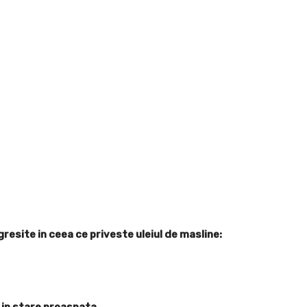
esite in ceea ce priveste uleiul de masline:
a in stare proaspata