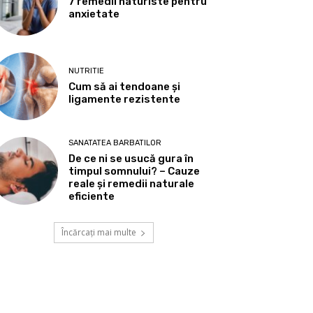
7 remedii naturiste pentru
anxietate
NUTRITIE
Cum să ai tendoane şi
ligamente rezistente
SANATATEA BARBATILOR
De ce ni se usucă gura în
timpul somnului? – Cauze
reale și remedii naturale
eficiente
Încărcați mai multe