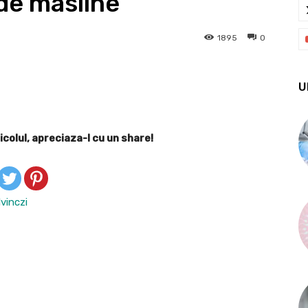
 de masline
1895
0
U
X
Pinterest
WhatsApp
icolul, apreciaza-l cu un share!
vinczi