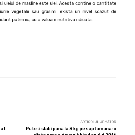
si uleiul de masline este ulei. Acesta contine o cantitate
iurile vegetale sau grasimi, exista un nivel scazut de
ant puternic, cu o valoare nutritiva ridicata.
X
Pinterest
WhatsApp
ARTICOLUL URMĂTOR
tat
Puteti slabi pana la 3 kg pe saptamana: o
dieta care a devenit hitul anului 2016