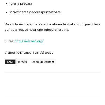
Igiena precara
intretinerea necorespunzatoare
Manipularea, depozitarea si curatarea lentilelor sunt pasi cheie
pentru a reduce riscul unei infectii cheratita.
Sursa:
http://www.aao.org/
Visited 1.047 times, 1 visit(s) today
TAGS
infectii
lentile de contact
Facebook
X
Pinterest
Wha