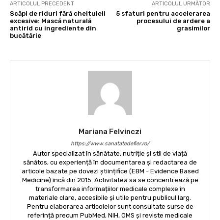
ARTICOLUL PRECEDENT
ARTICOLUL URMĂTOR
Scăpi de riduri fără cheltuieli
5 sfaturi pentru accelerarea
excesive: Mască naturală
procesului de ardere a
antirid cu ingrediente din
grasimilor
bucătărie
Mariana Felvinczi
https://www.sanatatedefier.ro/
Autor specializat în sănătate, nutriție și stil de viață
sănătos, cu experiență în documentarea și redactarea de
articole bazate pe dovezi științifice (EBM - Evidence Based
Medicine) încă din 2015. Activitatea sa se concentrează pe
transformarea informațiilor medicale complexe în
materiale clare, accesibile și utile pentru publicul larg.
Pentru elaborarea articolelor sunt consultate surse de
referință precum PubMed, NIH, OMS și reviste medicale