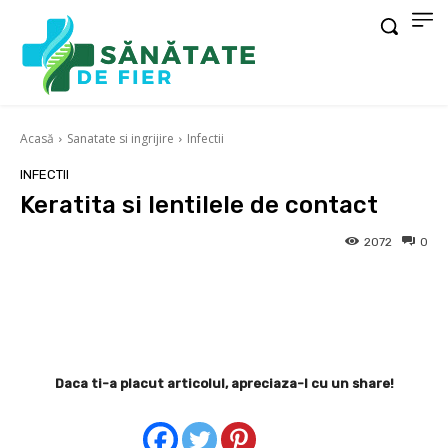
Acasă
Sanatate si ingrijire
Infectii
INFECTII
Keratita si lentilele de contact
2072
0
Facebook
X
Pinterest
Wha
Daca ti-a placut articolul, apreciaza-l cu un share!