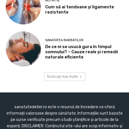
NUTRITIE
Cum să ai tendoane şi ligamente
rezistente
SANATATEA BARBATILOR
De ce ni se usucă gura în timpul
somnului? – Cauze reale și remedii
naturale eficiente
Încărcați mai multe
sanatatedefier.ro este o resursă de încredere ce oferă
informații valoroase despre sănătate. Informațiile sunt bazate
pe surse verificate precum studii științifice și articole de la
experți. DISCLAIMER: Conținutul site-ului are scop informativ și