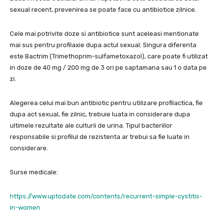
sexual recent, prevenirea se poate face cu antibiotice zilnice.
Cele mai potrivite doze si antibiotice sunt aceleasi mentionate
mai sus pentru profilaxie dupa actul sexual. Singura diferenta
este Bactrim (Trimethoprim-sulfametoxazol), care poate fi utilizat
in doze de 40 mg / 200 mg de 3 ori pe saptamana sau 1 o data pe
zi.
Alegerea celui mai bun antibiotic pentru utilizare profilactica, fie
dupa act sexual, fie zilnic, trebuie luata in considerare dupa
ultimele rezultate ale culturii de urina. Tipul bacteriilor
responsabile si profilul de rezistenta ar trebui sa fie luate in
considerare.
Surse medicale:
https://www.uptodate.com/contents/recurrent-simple-cystitis-
in-women