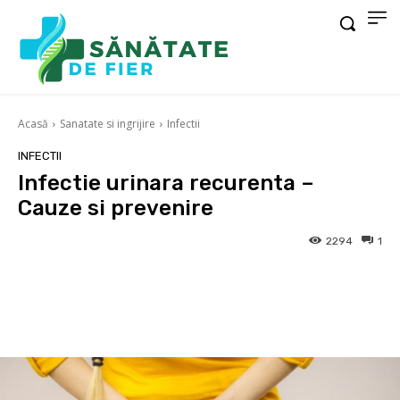
Acasă
Sanatate si ingrijire
Infectii
INFECTII
Infectie urinara recurenta –
Cauze si prevenire
2294
1
Facebook
X
Pinterest
Wha