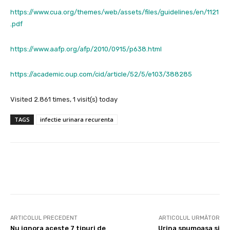
https://www.cua.org/themes/web/assets/files/guidelines/en/1121
.pdf
https://www.aafp.org/afp/2010/0915/p638.html
https://academic.oup.com/cid/article/52/5/e103/388285
Visited 2.861 times, 1 visit(s) today
TAGS
infectie urinara recurenta
Facebook
X
Pinterest
Wha
ARTICOLUL PRECEDENT
ARTICOLUL URMĂTOR
Nu ignora aceste 7 tipuri de
Urina spumoasa si