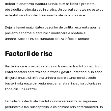
defect in anatomia tractului urinar, cum ar fi bolile prostatei,
obstructia ureterala sau in uretra. Un barbat sanatos nu este de
asteptat sa aiba infectii recurente ale vezicii urinare.
Deja la femei, majoritatea cazurilor de cistita recurenta apar la
pacientii sanatosi si fara nicio modificare a anatomiei
urinare. Adesea nu se cunoaste cauza infectiei urinare.
Factorii de risc
Bacteriile care provoaca cistita nu traiesc in tractul urinar; Sunt
enterobacterii care traiesc in tractul gastro-intestinal si in zona
din jurul anusului. Infectia urinara apare atunci cand aceste
bacterii migreaza din regiunea perianala si incep sa colonizeze
zona din jurul uretrei.
Femeile cu infectii ale tractului urinar recurente au regiunea
periuretrala mai susceptibila la colonizare prin enterobacterii, in