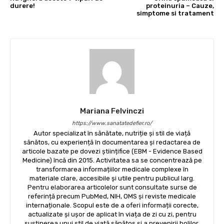
durere!
proteinuria – Cauze,
simptome si tratament
Mariana Felvinczi
https://www.sanatatedefier.ro/
Autor specializat în sănătate, nutriție și stil de viață
sănătos, cu experiență în documentarea și redactarea de
articole bazate pe dovezi științifice (EBM - Evidence Based
Medicine) încă din 2015. Activitatea sa se concentrează pe
transformarea informațiilor medicale complexe în
materiale clare, accesibile și utile pentru publicul larg.
Pentru elaborarea articolelor sunt consultate surse de
referință precum PubMed, NIH, OMS și reviste medicale
internaționale. Scopul este de a oferi informații corecte,
actualizate și ușor de aplicat în viața de zi cu zi, pentru
susținerea unui stil de viață sănătos și a prevenirii bolilor.