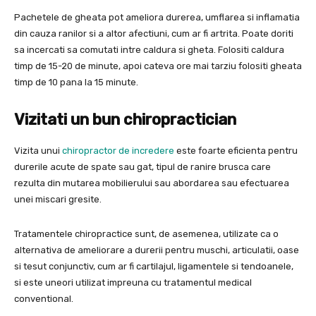
Pachetele de gheata pot ameliora durerea, umflarea si inflamatia
din cauza ranilor si a altor afectiuni, cum ar fi artrita. Poate doriti
sa incercati sa comutati intre caldura si gheta. Folositi caldura
timp de 15-20 de minute, apoi cateva ore mai tarziu folositi gheata
timp de 10 pana la 15 minute.
Vizitati un bun chiropractician
Vizita unui
chiropractor de incredere
este foarte eficienta pentru
durerile acute de spate sau gat, tipul de ranire brusca care
rezulta din mutarea mobilierului sau abordarea sau efectuarea
unei miscari gresite.
Tratamentele chiropractice sunt, de asemenea, utilizate ca o
alternativa de ameliorare a durerii pentru muschi, articulatii, oase
si tesut conjunctiv, cum ar fi cartilajul, ligamentele si tendoanele,
si este uneori utilizat impreuna cu tratamentul medical
conventional.