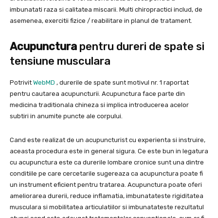
imbunatati raza si calitatea miscarii. Multi chiropractici includ, de
asemenea, exercitii fizice / reabilitare in planul de tratament.
Acupunctura
pentru dureri de spate si
tensiune musculara
Potrivit
WebMD
, durerile de spate sunt motivul nr. 1 raportat
pentru cautarea acupuncturii. Acupunctura face parte din
medicina traditionala chineza si implica introducerea acelor
subtiri in anumite puncte ale corpului.
Cand este realizat de un acupuncturist cu experienta si instruire,
aceasta procedura este in general sigura. Ce este bun in legatura
cu acupunctura este ca durerile lombare cronice sunt una dintre
conditiile pe care cercetarile sugereaza ca acupunctura poate fi
un instrument eficient pentru tratarea. Acupunctura poate oferi
ameliorarea durerii, reduce inflamatia, imbunatateste rigiditatea
musculara si mobilitatea articulatiilor si imbunatateste rezultatul