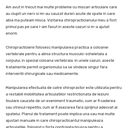
Am avut in trecut mai multe probleme cu miscari articulare care
au ciupit un nerv si mi-au cauzat dureri acute de spate in care
abia ma puteam misca. Vizitarea chiropracticianului meu a fost
primul pas pe care l-am facut in aceste cazuri si m-a ajutat
enorm.
Chiropracticienii folosesc manipularea practica a coloanei
vertebrale pentru a alinia structura musculo-scheletala a
corpului, in special coloana vertebrala. In unele cazuri, aceste
tratamente permit organismului sa se vindece singur fara
interventii chirurgicale sau medicamente.
Manipularea efectuata de catre chiropractor este utilizata pentru
a restabili mobilitatea articulatiilor restrictionata de leziuni
tisulare cauzate de un eveniment traumatic, cum ar fi caderea
sau stresul repetitiv, cum ar fi asezarea fara sprijinul adecvat al
spatelui. Planul de tratament poate implica una sau mai multe
ajustari manuale in care chiropracticantul manipuleaza
articulatiile, folosind o forta controlata brusca pentru a