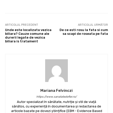
Facebook
X
Pinterest
Wha
ARTICOLUL PRECEDENT
ARTICOLUL URMĂTOR
Unde este localizata vezica
De ce esti rosu la fata si cum
biliara? Cauze comune ale
sa scapi de roseata pe fata
durerii legate de vezica
biliara is tratament
Mariana Felvinczi
https://www.sanatatedefier.ro/
Autor specializat în sănătate, nutriție și stil de viață
sănătos, cu experiență în documentarea și redactarea de
articole bazate pe dovezi științifice (EBM - Evidence Based