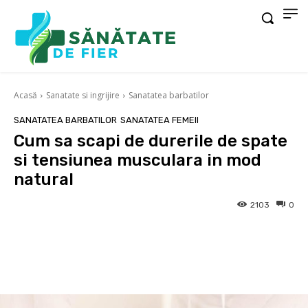
Acasă
Sanatate si ingrijire
Sanatatea barbatilor
SANATATEA BARBATILOR
SANATATEA FEMEII
Cum sa scapi de durerile de spate
si tensiunea musculara in mod
natural
2103
0
Facebook
X
Pinterest
Wha