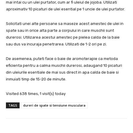
mai intai cu un ulei purtator, cum ar fi uleiul de jojoba. Utilizati
aproximativ 10 picaturi de ulei esential pe 1 uncie de ulei purtator.
Solicitati unei alte persoane sa maseze acest amestec de ulei in
spate sau in orice alta parte a corpului in care muschii sunt
durerosi. Utilizarea acestui amestec pe pielea calda de la baie
sau dus va incuraja penetrarea. Utilizati de 1-2 ori pe zi.
De asemenea, puteti face o baie de aromoterapie ca metoda
eficienta pentru a calma muschii durerosi, adaugand 10 picaturi
din uleiurile esentiale de mai sus direct in apa calda de baie si
inmuiati timp de 15-20 de minute.
Visited 638 times, 1 visit(s) today
TAGS
dureri de spate si tensiune musculara