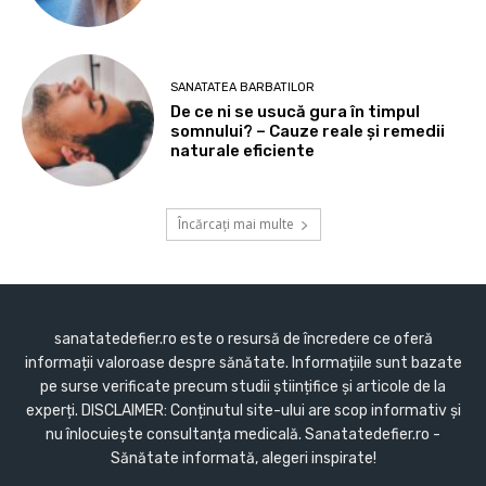
SANATATEA BARBATILOR
De ce ni se usucă gura în timpul
somnului? – Cauze reale și remedii
naturale eficiente
Încărcați mai multe
sanatatedefier.ro este o resursă de încredere ce oferă
informații valoroase despre sănătate. Informațiile sunt bazate
pe surse verificate precum studii științifice și articole de la
experți. DISCLAIMER: Conținutul site-ului are scop informativ și
nu înlocuiește consultanța medicală. Sanatatedefier.ro -
Sănătate informată, alegeri inspirate!