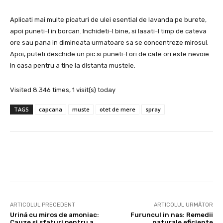
Aplicati mai multe picaturi de ulei esential de lavanda pe burete,
apoi puneti-l in borcan. Inchideti-l bine, si lasati-l timp de cateva
ore sau pana in dimineata urmatoare sa se concentreze mirosul.
Apoi, puteti deschide un pic si puneti-l ori de cate ori este nevoie
in casa pentru a tine la distanta mustele.
Visited 8.346 times, 1 visit(s) today
TAGS
capcana
muste
otet de mere
spray
Facebook
X
Pinterest
Wha
ARTICOLUL PRECEDENT
ARTICOLUL URMĂTOR
Urină cu miros de amoniac:
Furuncul in nas: Remedii
Cauze și sfaturi pentru a
naturale eficiente