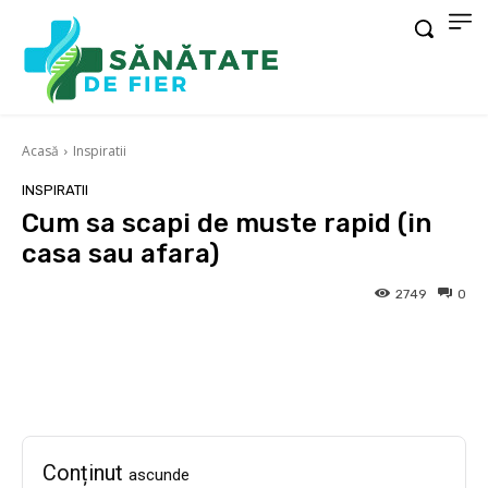
Acasă
Inspiratii
INSPIRATII
Cum sa scapi de muste rapid (in
casa sau afara)
2749
0
Facebook
X
Pinterest
Wha
Conținut
ascunde