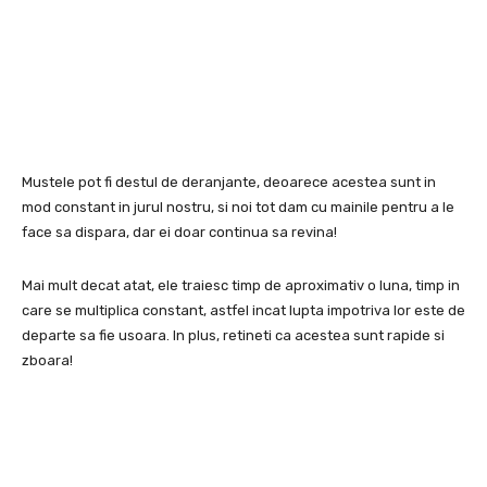
Mustele pot fi destul de deranjante, deoarece acestea sunt in
mod constant in jurul nostru, si noi tot dam cu mainile pentru a le
face sa dispara, dar ei doar continua sa revina!
Mai mult decat atat, ele traiesc timp de aproximativ o luna, timp in
care se multiplica constant, astfel incat lupta impotriva lor este de
departe sa fie usoara. In plus, retineti ca acestea sunt rapide si
zboara!