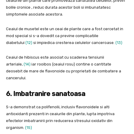
ceaiurile din plante care promoveaza sanatatea celulelor, previn
bolile cronice , reduc durata acestor boli si imbunatatesc
simptomele asociate acestora.
Ceaiul de musetel este un ceai de plante care a fost cercetat in
mod special si s-a dovedit ca previne complicatiile
diabetului
(12)
si impiedica cresterea celulelor canceroase.
(13)
Ceaiul de hibiscus este asociat cu scaderea tensiunii
arteriale,
(14)
iar rooibos (ceaiul rosu) contine o cantitate
deosebit de mare de flavonoide cu proprietati de combatere a
cancerului.
6. Imbatranire sanatoasa
S-a demonstrat ca polifenolii, inclusiv flavonoidele si alti
antioxidanti prezenti in ceaiurile din plante, lupta impotriva
efectelor imbatranirii prin reducerea stresului oxidativ din
organism.
(15)