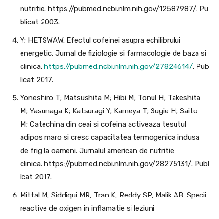
nutritie. https://pubmed.ncbi.nlm.nih.gov/12587987/. Pu
blicat 2003.
Y; HETSWAW. Efectul cofeinei asupra echilibrului
energetic. Jurnal de fiziologie si farmacologie de baza si
clinica.
https://pubmed.ncbi.nlm.nih.gov/27824614/
. Pub
licat 2017.
Yoneshiro T; Matsushita M; Hibi M; Tonul H; Takeshita
M; Yasunaga K; Katsuragi Y; Kameya T; Sugie H; Saito
M; Catechina din ceai si cofeina activeaza tesutul
adipos maro si cresc capacitatea termogenica indusa
de frig la oameni. Jurnalul american de nutritie
clinica. https://pubmed.ncbi.nlm.nih.gov/28275131/. Publ
icat 2017.
Mittal M, Siddiqui MR, Tran K, Reddy SP, Malik AB. Specii
reactive de oxigen in inflamatie si leziuni