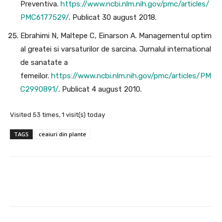
Preventiva.
https://www.ncbi.nlm.nih.gov/pmc/articles/
PMC6177529/
. Publicat 30 august 2018.
Ebrahimi N, Maltepe C, Einarson A. Managementul optim
al greatei si varsaturilor de sarcina. Jurnalul international
de sanatate a
femeilor.
https://www.ncbi.nlm.nih.gov/pmc/articles/PM
C2990891/
. Publicat 4 august 2010.
Visited 53 times, 1 visit(s) today
TAGS
ceaiuri din plante
Facebook
X
Pinterest
Wha