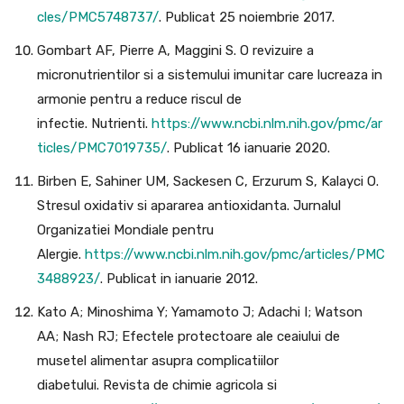
cles/PMC5748737/
. Publicat 25 noiembrie 2017.
Gombart AF, Pierre A, Maggini S. O revizuire a
micronutrientilor si a sistemului imunitar care lucreaza in
armonie pentru a reduce riscul de
infectie. Nutrienti.
https://www.ncbi.nlm.nih.gov/pmc/ar
ticles/PMC7019735/
. Publicat 16 ianuarie 2020.
Birben E, Sahiner UM, Sackesen C, Erzurum S, Kalayci O.
Stresul oxidativ si apararea antioxidanta. Jurnalul
Organizatiei Mondiale pentru
Alergie.
https://www.ncbi.nlm.nih.gov/pmc/articles/PMC
3488923/
. Publicat in ianuarie 2012.
Kato A; Minoshima Y; Yamamoto J; Adachi I; Watson
AA; Nash RJ; Efectele protectoare ale ceaiului de
musetel alimentar asupra complicatiilor
diabetului. Revista de chimie agricola si