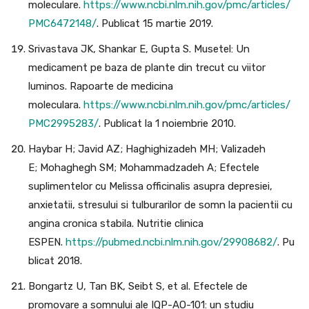
moleculare.
https://www.ncbi.nlm.nih.gov/pmc/articles/
PMC6472148/
. Publicat 15 martie 2019.
Srivastava JK, Shankar E, Gupta S. Musetel: Un
medicament pe baza de plante din trecut cu viitor
luminos. Rapoarte de medicina
moleculara.
https://www.ncbi.nlm.nih.gov/pmc/articles/
PMC2995283/
. Publicat la 1 noiembrie 2010.
Haybar H; Javid AZ; Haghighizadeh MH; Valizadeh
E; Mohaghegh SM; Mohammadzadeh A; Efectele
suplimentelor cu Melissa officinalis asupra depresiei,
anxietatii, stresului si tulburarilor de somn la pacientii cu
angina cronica stabila. Nutritie clinica
ESPEN.
https://pubmed.ncbi.nlm.nih.gov/29908682/
. Pu
blicat 2018.
Bongartz U, Tan BK, Seibt S, et al. Efectele de
promovare a somnului ale IQP-AO-101: un studiu