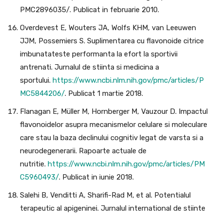
PMC2896035/. Publicat in februarie 2010.
Overdevest E, Wouters JA, Wolfs KHM, van Leeuwen
JJM, Possemiers S. Suplimentarea cu flavonoide citrice
imbunatateste performanta la efort la sportivii
antrenati. Jurnalul de stiinta si medicina a
sportului.
https://www.ncbi.nlm.nih.gov/pmc/articles/P
MC5844206/
. Publicat 1 martie 2018.
Flanagan E, Müller M, Hornberger M, Vauzour D. Impactul
flavonoidelor asupra mecanismelor celulare si moleculare
care stau la baza declinului cognitiv legat de varsta si a
neurodegenerarii. Rapoarte actuale de
nutritie.
https://www.ncbi.nlm.nih.gov/pmc/articles/PM
C5960493/
. Publicat in iunie 2018.
Salehi B, Venditti A, Sharifi-Rad M, et al. Potentialul
terapeutic al apigeninei. Jurnalul international de stiinte