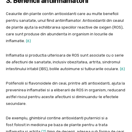
3. Beneficii antiinflamatorii
Ceaiurile din plante contin antioxidanti care au multe beneficii
pentru sanatate, unul fiind antiinflamator. Antioxidantii din ceaiul
de plante ajuta la echilibrarea speciilor reactive de oxigen (ROS),
care sunt produse din abundenta in organism in locurile de
inflamatie.
(6)
Inflamatia si productia ulterioara de ROS sunt asociate cu o serie
de afectiuni de sanatate, inclusiv obezitatea, artrita, sindromul
intestinului iritabil (IBS), bolile autoimune si tulburarile oculare.
(6)
Polifenolii si flavonoidele din ceai, printre alti antioxidanti, ajuta la
prevenirea inflamatiei si a eliberarii de ROS in organism, reducand
astfel riscul pentru aceste afectiuni si diminuandu-le efectele
secundare.
De exemplu, ghimbirul contine antioxidanti puternici si a
fost folosit in medicina pe baza de plante pentru a trata
inflamatia si artrita
(7)
timp de decenii, adesea sub forma de ceai