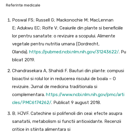
Referinte medicale
Poswal FS; Russell G; Mackonochie M; MacLennan
E; Adukwu EC; Rolfe V; Ceaiurile din plante si beneficiile
lor pentru sanatate: o revizuire a scopului. Alimente
vegetale pentru nutritia umana (Dordrecht,
Olanda).
https://pubmed.ncbi.nlm.nih.gov/31243622/
. Pu
blicat 2019.
Chandrasekara A, Shahidi F. Bauturi din plante: compusi
bioactivi si rolul lor in reducerea riscului de boala – O
revizuire. Jurnal de medicina traditionala si
complementara.
https://www.ncbi.nlm.nih.gov/pmc/arti
cles/PMC6174262/
. Publicat 9 august 2018.
B; HJVF. Catechine si polifenoli din ceai: efecte asupra
sanatatii, metabolism si functii antioxidante. Recenzii
critice in stiinta alimentara si