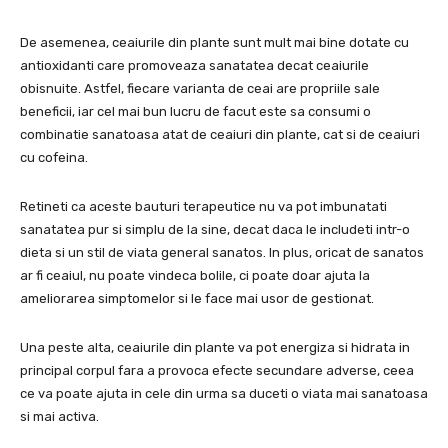
De asemenea, ceaiurile din plante sunt mult mai bine dotate cu
antioxidanti care promoveaza sanatatea decat ceaiurile
obisnuite. Astfel, fiecare varianta de ceai are propriile sale
beneficii, iar cel mai bun lucru de facut este sa consumi o
combinatie sanatoasa atat de ceaiuri din plante, cat si de ceaiuri
cu cofeina.
Retineti ca aceste bauturi terapeutice nu va pot imbunatati
sanatatea pur si simplu de la sine, decat daca le includeti intr-o
dieta si un stil de viata general sanatos. In plus, oricat de sanatos
ar fi ceaiul, nu poate vindeca bolile, ci poate doar ajuta la
ameliorarea simptomelor si le face mai usor de gestionat.
Una peste alta, ceaiurile din plante va pot energiza si hidrata in
principal corpul fara a provoca efecte secundare adverse, ceea
ce va poate ajuta in cele din urma sa duceti o viata mai sanatoasa
si mai activa.