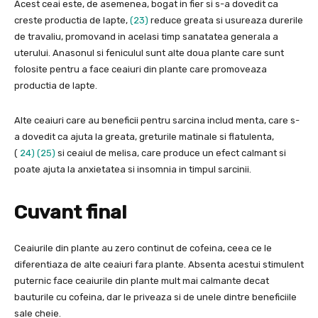
Acest ceai este, de asemenea, bogat in fier si s-a dovedit ca
creste productia de lapte,
(23)
reduce greata si usureaza durerile
de travaliu, promovand in acelasi timp sanatatea generala a
uterului. Anasonul si feniculul sunt alte doua plante care sunt
folosite pentru a face ceaiuri din plante care promoveaza
productia de lapte.
Alte ceaiuri care au beneficii pentru sarcina includ menta, care s-
a dovedit ca ajuta la greata, greturile matinale si flatulenta,
(
24)
(25)
si ceaiul de melisa, care produce un efect calmant si
poate ajuta la anxietatea si insomnia in timpul sarcinii.
Cuvant final
Ceaiurile din plante au zero continut de cofeina, ceea ce le
diferentiaza de alte ceaiuri fara plante. Absenta acestui stimulent
puternic face ceaiurile din plante mult mai calmante decat
bauturile cu cofeina, dar le priveaza si de unele dintre beneficiile
sale cheie.