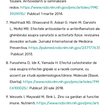
tisulare. Antioxidanti si semnalizare
redox.
https://www.ncbi.nlm.nih.gov/pmc/articles/PMC
3929010/
. Publicat 1 martie 2014.
Mashhadi NS; Ghiasvand R; Askari G; Hariri M; Darvishi
L; Mofid MR; Efectele antioxidante si antiinflamatorii ale
ghimbirului asupra sanatatii si activitatii fizice: revizuirea
dovezilor actuale. Jurnalul International de Medicina
Preventiva.
https://pubmed.ncbi.nlm.nih.gov/23717767
/.
Publicat 2013.
Furushima D, Ide K, Yamada H. Efectul catechinelor de
ceai asupra infectiei gripale si a racelii comune, cu
accent pe studii epidemiologice/clinice. Molecule (Basel,
Elvetia).
https://www.ncbi.nlm.nih.gov/pmc/articles/PM
C6100025/
. Publicat 20 iulie 2018.
Wessels I, Maywald M, Rink L. Zinc ca gardian al functiei
imune. Nutrienti.
https://www.ncbi.nlm.nih.gov/pmc/arti