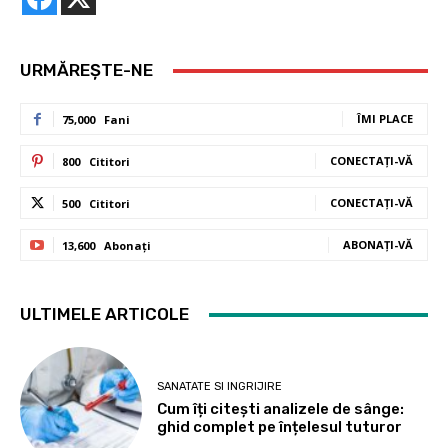
URMĂREȘTE-NE
ÎMI PLACE
75,000
Fani
CONECTAȚI-VĂ
800
Cititori
CONECTAȚI-VĂ
500
Cititori
ABONAȚI-VĂ
13,600
Abonați
ULTIMELE ARTICOLE
SANATATE SI INGRIJIRE
Cum îți citești analizele de sânge:
ghid complet pe înțelesul tuturor