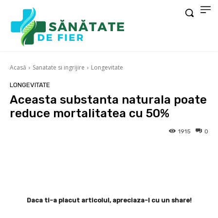
Acasă
Sanatate si ingrijire
Longevitate
LONGEVITATE
Aceasta substanta naturala poate
reduce mortalitatea cu 50%
1915
0
Facebook
X
Pinterest
Wha
Daca ti-a placut articolul, apreciaza-l cu un share!