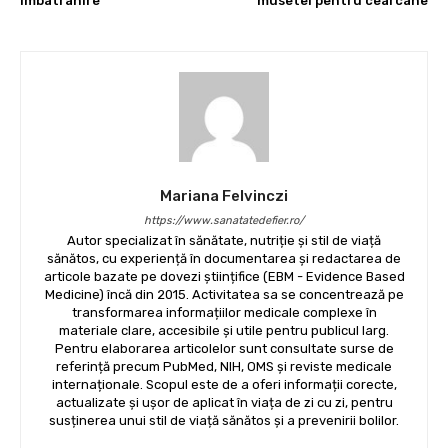
imbatranire
musetel pentru cearcane
Mariana Felvinczi
https://www.sanatatedefier.ro/
Autor specializat în sănătate, nutriție și stil de viață
sănătos, cu experiență în documentarea și redactarea de
articole bazate pe dovezi științifice (EBM - Evidence Based
Medicine) încă din 2015. Activitatea sa se concentrează pe
transformarea informațiilor medicale complexe în
materiale clare, accesibile și utile pentru publicul larg.
Pentru elaborarea articolelor sunt consultate surse de
referință precum PubMed, NIH, OMS și reviste medicale
internaționale. Scopul este de a oferi informații corecte,
actualizate și ușor de aplicat în viața de zi cu zi, pentru
susținerea unui stil de viață sănătos și a prevenirii bolilor.