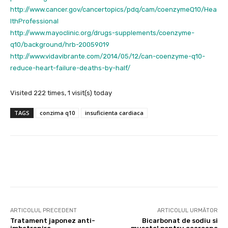
http://www.cancer.gov/cancertopics/pdq/cam/coenzymeQ10/Hea
lthProfessional
http://www.mayoclinic.org/drugs-supplements/coenzyme-
q10/background/hrb-20059019
http://www.vidavibrante.com/2014/05/12/can-coenzyme-q10-
reduce-heart-failure-deaths-by-half/
Visited 222 times, 1 visit(s) today
TAGS
conzima q10
insuficienta cardiaca
Facebook
X
Pinterest
Wha
ARTICOLUL PRECEDENT
ARTICOLUL URMĂTOR
Tratament japonez anti-
Bicarbonat de sodiu si