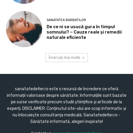
SANATATEA BARBATILOR
De ce ni se usucă gura în timpul
somnului? – Cauze reale și remedii
naturale eficiente
Încărcați mai multe
sanatatedefier.ro este o resursă de încredere ce oferă
informații valoroase despre sănătate. Informațiile sunt bazate
pe surse verificate precum studii științifice și articole de la
experți. DISCLAIMER: Conținutul site-ului are scop informativ și
nu înlocuiește consultanța medicală. Sanatatedefier.ro -
Sănătate informată, alegeri inspirate!