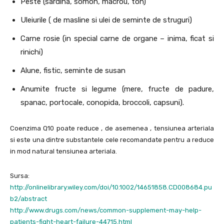
Peste (sardina, somon, macrou, ton)
Uleiurile ( de masline si ulei de seminte de struguri)
Carne rosie (in special carne de organe – inima, ficat si
rinichi)
Alune, fistic, seminte de susan
Anumite fructe si legume (mere, fructe de padure,
spanac, portocale, conopida, broccoli, capsuni).
Coenzima Q10 poate reduce , de asemenea , tensiunea arteriala
si este una dintre substantele cele recomandate pentru a reduce
in mod natural tensiunea arteriala.
Sursa:
http://onlinelibrary.wiley.com/doi/10.1002/14651858.CD008684.pu
b2/abstract
http://www.drugs.com/news/common-supplement-may-help-
patients-fight-heart-failure-44715.html