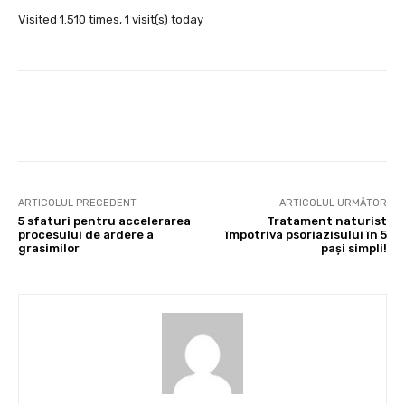
Visited 1.510 times, 1 visit(s) today
Facebook
X
Pinterest
Wha
ARTICOLUL PRECEDENT
ARTICOLUL URMĂTOR
5 sfaturi pentru accelerarea
Tratament naturist
procesului de ardere a
împotriva psoriazisului în 5
grasimilor
pași simpli!