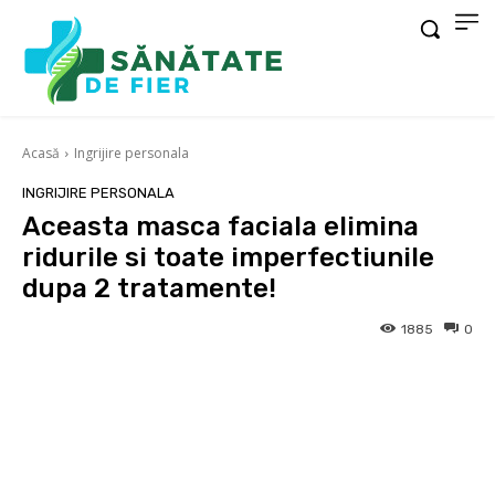
Acasă
Ingrijire personala
INGRIJIRE PERSONALA
Aceasta masca faciala elimina
ridurile si toate imperfectiunile
dupa 2 tratamente!
1885
0
Facebook
X
Pinterest
Wha