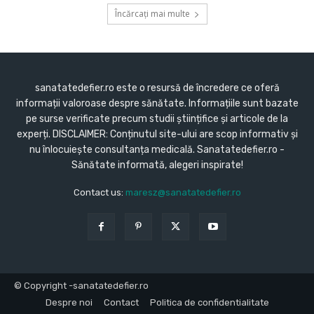
Încărcați mai multe
sanatatedefier.ro este o resursă de încredere ce oferă
informații valoroase despre sănătate. Informațiile sunt bazate
pe surse verificate precum studii științifice și articole de la
experți. DISCLAIMER: Conținutul site-ului are scop informativ și
nu înlocuiește consultanța medicală. Sanatatedefier.ro -
Sănătate informată, alegeri inspirate!
Contact us:
maresz@sanatatedefier.ro
© Copyright -sanatatedefier.ro
Despre noi
Contact
Politica de confidentialitate