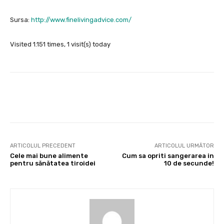
Sursa:
http://www.finelivingadvice.com/
Visited 1.151 times, 1 visit(s) today
Facebook
X
Pinterest
Wha
ARTICOLUL PRECEDENT
ARTICOLUL URMĂTOR
Cele mai bune alimente
Cum sa opriti sangerarea in
pentru sănătatea tiroidei
10 de secunde!