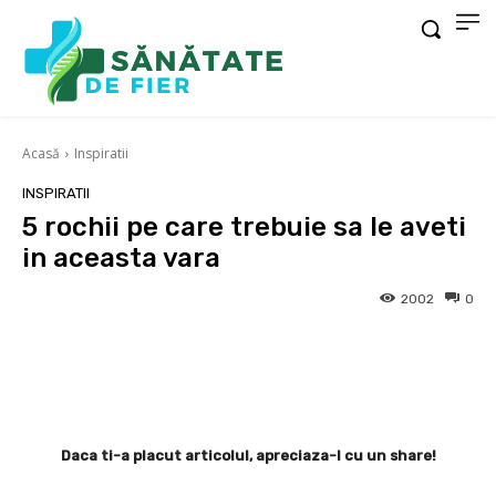
Acasă
Inspiratii
INSPIRATII
5 rochii pe care trebuie sa le aveti
in aceasta vara
2002
0
Facebook
X
Pinterest
Wha
Daca ti-a placut articolul, apreciaza-l cu un share!