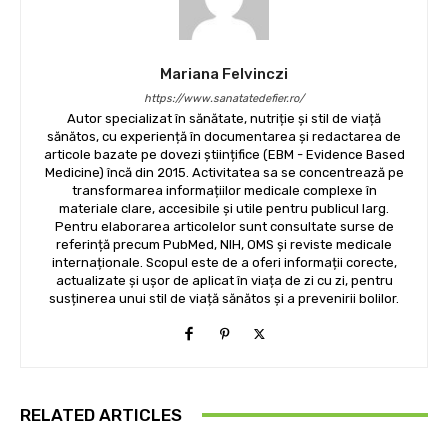
Mariana Felvinczi
https://www.sanatatedefier.ro/
Autor specializat în sănătate, nutriție și stil de viață
sănătos, cu experiență în documentarea și redactarea de
articole bazate pe dovezi științifice (EBM - Evidence Based
Medicine) încă din 2015. Activitatea sa se concentrează pe
transformarea informațiilor medicale complexe în
materiale clare, accesibile și utile pentru publicul larg.
Pentru elaborarea articolelor sunt consultate surse de
referință precum PubMed, NIH, OMS și reviste medicale
internaționale. Scopul este de a oferi informații corecte,
actualizate și ușor de aplicat în viața de zi cu zi, pentru
susținerea unui stil de viață sănătos și a prevenirii bolilor.
RELATED ARTICLES