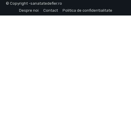
© Copyright -sanatatedefier.ro
Despre noi
Contact
Politica de confidentialitate