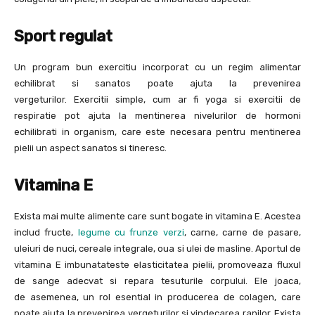
Sport regulat
Un program bun exercitiu incorporat cu un regim alimentar
echilibrat si sanatos poate ajuta la prevenirea
vergeturilor. Exercitii simple, cum ar fi yoga si exercitii de
respiratie pot ajuta la mentinerea nivelurilor de hormoni
echilibrati in organism, care este necesara pentru mentinerea
pielii un aspect sanatos si tineresc.
Vitamina E
Exista mai multe alimente care sunt bogate in vitamina E. Acestea
includ fructe,
legume cu frunze verzi
, carne, carne de pasare,
uleiuri de nuci, cereale integrale, oua si ulei de masline. Aportul de
vitamina E imbunatateste elasticitatea pielii, promoveaza fluxul
de sange adecvat si repara tesuturile corpului. Ele joaca,
de asemenea, un rol esential in producerea de colagen, care
poate ajuta la prevenirea vergeturilor si vindecarea ranilor. Exista