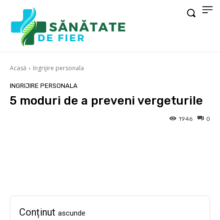
Acasă
Ingrijire personala
INGRIJIRE PERSONALA
5 moduri de a preveni vergeturile
1946
0
Facebook
X
Pinterest
Wha
Conținut
ascunde