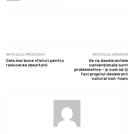
Facebook
X
Pinterest
Wha
ARTICOLUL PRECEDENT
ARTICOLUL URMĂTOR
Cele mai bune sfaturi pentru
De ce deodorantele
reducerea obezitatii
convenționale sunt
problematice – și cum să-ți
faci propriul deodorant
natural non-toxic