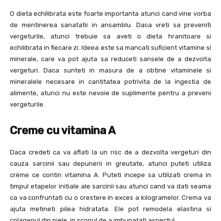
O dieta echilibrata este foarte importanta atunci cand vine vorba
de mentinerea sanatatii in ansamblu. Daca vreti sa preveniti
vergeturile, atunci trebuie sa aveti o dieta hranitoare si
echilibrata in fiecare zi. Ideea este sa mancati suficient vitamine si
minerale, care va pot ajuta sa reduceti sansele de a dezvolta
vergeturi. Daca sunteti in masura de a obtine vitaminele si
mineralele necesare in cantitatea potrivita de la ingestia de
alimente, atunci nu este nevoie de suplimente pentru a preveni
vergeturile.
Creme cu vitamina A
Daca credeti ca va aflati la un risc de a dezvolta vergeturi din
cauza sarcinii sau depunerii in greutate, atunci puteti utiliza
crème ce contin vitamina A. Puteti incepe sa utilizati crema in
timpul etapelor initiale ale sarcinii sau atunci cand va dati seama
ca va confruntati cu o crestere in exces a kilogramelor. Crema va
ajuta metineti pilea hidratata. Ele pot remodela elastina si
colagenul din piele, in scopul de a imbunatati aspectul.