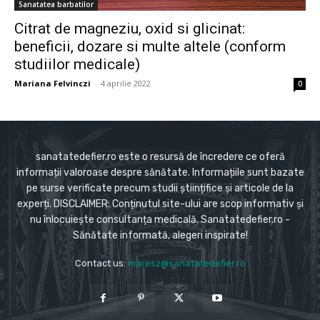
Sanatatea barbatilor
Citrat de magneziu, oxid si glicinat:
beneficii, dozare si multe altele (conform
studiilor medicale)
Mariana Felvinczi
-
4 aprilie 2022
0
sanatatedefier.ro este o resursă de încredere ce oferă
informații valoroase despre sănătate. Informațiile sunt bazate
pe surse verificate precum studii științifice și articole de la
experți. DISCLAIMER: Conținutul site-ului are scop informativ și
nu înlocuiește consultanța medicală. Sanatatedefier.ro -
Sănătate informată, alegeri inspirate!
Contact us:
maresz@sanatatedefier.ro