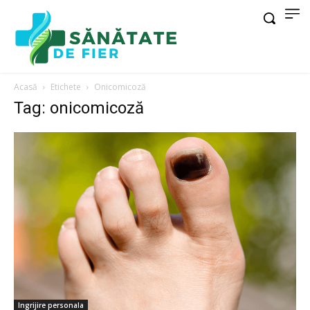
Acasă
Etichete
Onicomicoză
Tag: onicomicoză
Ingrijire personala