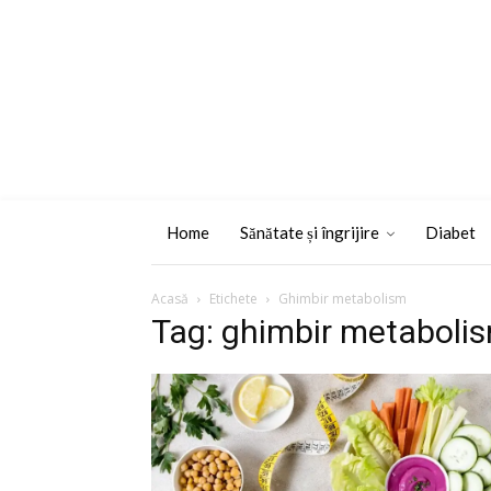
Home
Sănătate și îngrijire
Diabet
Acasă
Etichete
Ghimbir metabolism
Tag: ghimbir metaboli