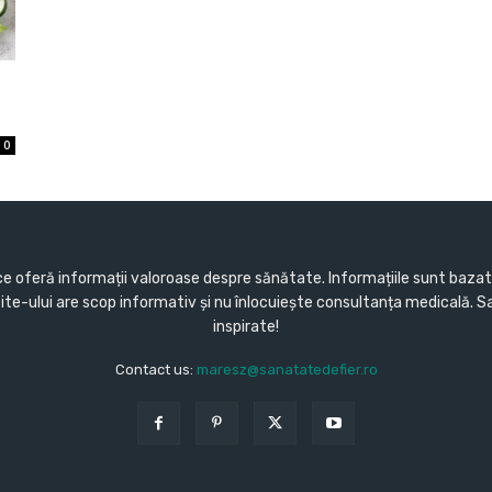
0
e oferă informații valoroase despre sănătate. Informațiile sunt bazate 
 site-ului are scop informativ și nu înlocuiește consultanța medicală. 
inspirate!
Contact us:
maresz@sanatatedefier.ro