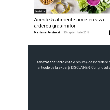
Nutritie
Aceste 5 alimente accelereaza
arderea grasimilor
Mariana Felvinczi
-
25 septembrie 2016
sanatatedefier.ro este o resursă de încredere c
articole de la experți. DISCLAIMER: Conținutul