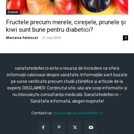
Diabet
Fructele precum merele, cireșele, prunele și
kiwi sunt bune pentru diabetici?
Mariana Felvinczi
-
31 mai 2024
0
sanatatedefier.ro este o resursă de încredere ce oferă
informații valoroase despre sănătate. Informațiile sunt bazate
pe surse verificate precum studii științifice și articole de la
experți. DISCLAIMER: Conținutul site-ului are scop informativ și
nu înlocuiește consultanța medicală. Sanatatedefier.ro -
Sănătate informată, alegeri inspirate!
Contact us:
maresz@sanatatedefier.ro