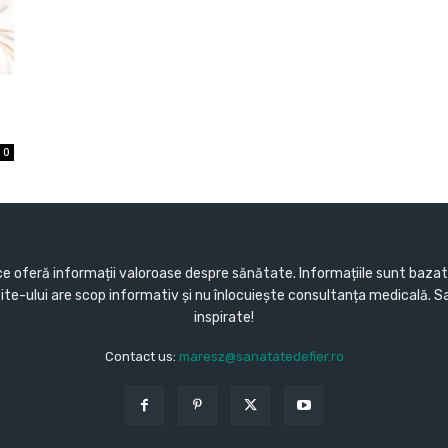
0
e oferă informații valoroase despre sănătate. Informațiile sunt bazate 
 site-ului are scop informativ și nu înlocuiește consultanța medicală. 
inspirate!
Contact us:
maresz@sanatatedefier.ro