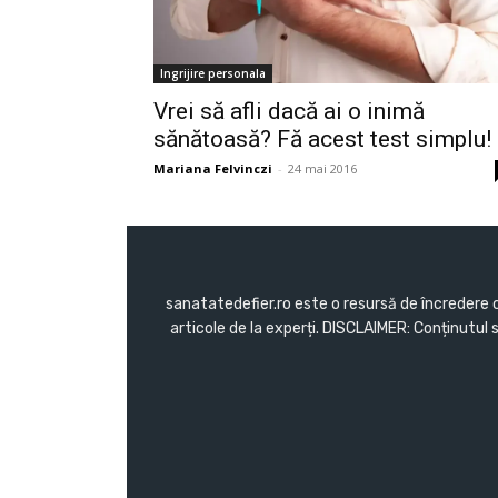
Ingrijire personala
Vrei să afli dacă ai o inimă
sănătoasă? Fă acest test simplu!
Mariana Felvinczi
-
24 mai 2016
sanatatedefier.ro este o resursă de încredere c
articole de la experți. DISCLAIMER: Conținutul