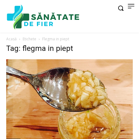
Acasă
Etichete
Flegma in piept
Tag: flegma in piept