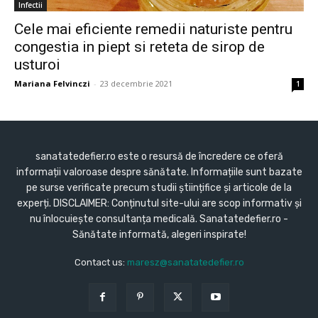
Infectii
Cele mai eficiente remedii naturiste pentru
congestia in piept si reteta de sirop de
usturoi
Mariana Felvinczi
-
23 decembrie 2021
1
sanatatedefier.ro este o resursă de încredere ce oferă
informații valoroase despre sănătate. Informațiile sunt bazate
pe surse verificate precum studii științifice și articole de la
experți. DISCLAIMER: Conținutul site-ului are scop informativ și
nu înlocuiește consultanța medicală. Sanatatedefier.ro -
Sănătate informată, alegeri inspirate!
Contact us:
maresz@sanatatedefier.ro