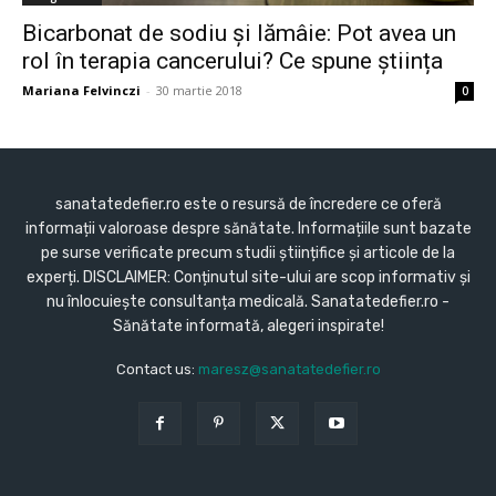
Bicarbonat de sodiu și lămâie: Pot avea un
rol în terapia cancerului? Ce spune știința
Mariana Felvinczi
-
30 martie 2018
0
sanatatedefier.ro este o resursă de încredere ce oferă
informații valoroase despre sănătate. Informațiile sunt bazate
pe surse verificate precum studii științifice și articole de la
experți. DISCLAIMER: Conținutul site-ului are scop informativ și
nu înlocuiește consultanța medicală. Sanatatedefier.ro -
Sănătate informată, alegeri inspirate!
Contact us:
maresz@sanatatedefier.ro