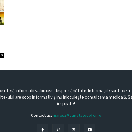
e
0
e oferă informații valoroase despre sănătate. Informațiile sunt bazate 
 site-ului are scop informativ și nu înlocuiește consultanța medicală. 
inspirate!
Contact us:
maresz@sanatatedefier.ro