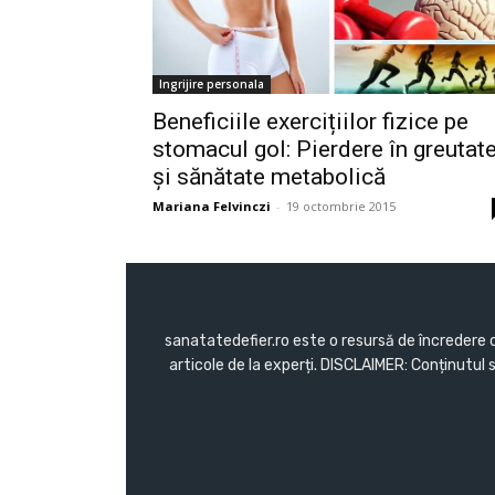
Ingrijire personala
Beneficiile exercițiilor fizice pe
stomacul gol: Pierdere în greutat
și sănătate metabolică
Mariana Felvinczi
-
19 octombrie 2015
sanatatedefier.ro este o resursă de încredere c
articole de la experți. DISCLAIMER: Conținutul