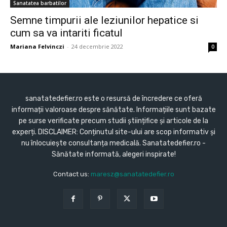
Sanatatea barbatilor
Semne timpurii ale leziunilor hepatice si
cum sa va intariti ficatul
Mariana Felvinczi
-
24 decembrie 2022
0
sanatatedefier.ro este o resursă de încredere ce oferă
informații valoroase despre sănătate. Informațiile sunt bazate
pe surse verificate precum studii științifice și articole de la
experți. DISCLAIMER: Conținutul site-ului are scop informativ și
nu înlocuiește consultanța medicală. Sanatatedefier.ro -
Sănătate informată, alegeri inspirate!
Contact us:
maresz@sanatatedefier.ro