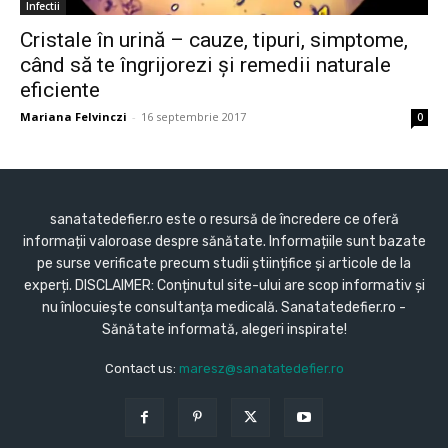
Infectii
Cristale în urină – cauze, tipuri, simptome,
când să te îngrijorezi și remedii naturale
eficiente
Mariana Felvinczi
-
16 septembrie 2017
0
sanatatedefier.ro este o resursă de încredere ce oferă
informații valoroase despre sănătate. Informațiile sunt bazate
pe surse verificate precum studii științifice și articole de la
experți. DISCLAIMER: Conținutul site-ului are scop informativ și
nu înlocuiește consultanța medicală. Sanatatedefier.ro -
Sănătate informată, alegeri inspirate!
Contact us:
maresz@sanatatedefier.ro