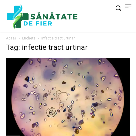
Acasă
Etichete
Infectie tract urtinar
Tag: infectie tract urtinar