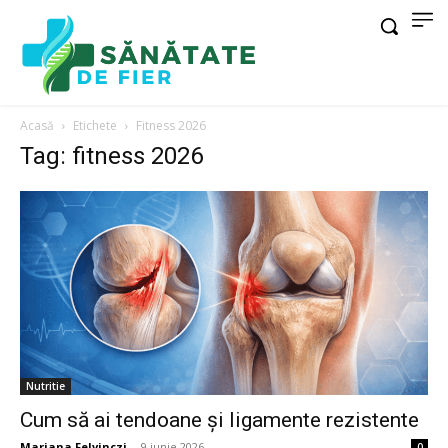
Acasă
Etichete
Fitness 2026
Tag: fitness 2026
Nutritie
Cum să ai tendoane şi ligamente rezistente
Mariana Felvinczi
-
9 iunie 2026
0