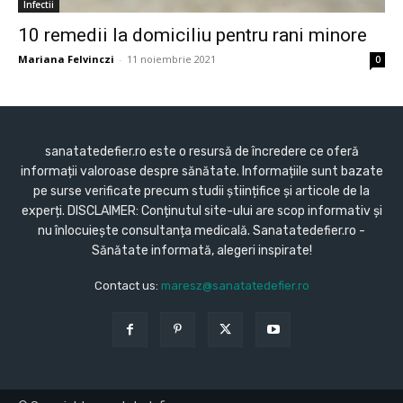
Infectii
10 remedii la domiciliu pentru rani minore
Mariana Felvinczi
-
11 noiembrie 2021
0
sanatatedefier.ro este o resursă de încredere ce oferă
informații valoroase despre sănătate. Informațiile sunt bazate
pe surse verificate precum studii științifice și articole de la
experți. DISCLAIMER: Conținutul site-ului are scop informativ și
nu înlocuiește consultanța medicală. Sanatatedefier.ro -
Sănătate informată, alegeri inspirate!
Contact us:
maresz@sanatatedefier.ro