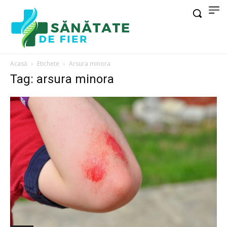
Acasă
Etichete
Arsura minora
Tag: arsura minora